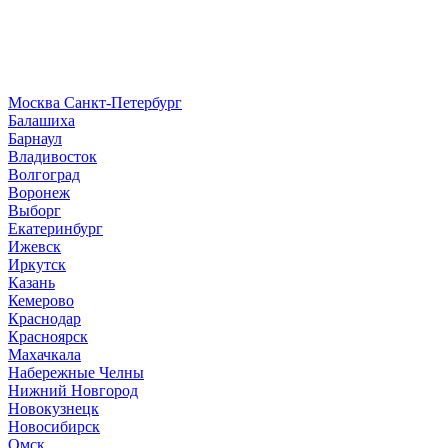
Москва
Санкт-Петербург
Б
алашиха
Барнаул
В
ладивосток
Волгоград
Воронеж
Выборг
Е
катеринбург
И
жевск
Иркутск
К
азань
Кемерово
Краснодар
Красноярск
М
ахачкала
Н
абережные Челны
Нижний Новгород
Новокузнецк
Новосибирск
О
мск