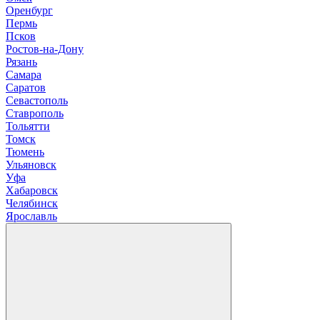
Оренбург
П
ермь
Псков
Р
остов-на-Дону
Рязань
С
амара
Саратов
Севастополь
Ставрополь
Т
ольятти
Томск
Тюмень
У
льяновск
Уфа
Х
абаровск
Ч
елябинск
Я
рославль