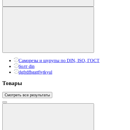
Саморезы и шурупы по DIN, ISO, ГОСТ
болт din
dgfrdfhggtfjytkyul
Товары
Смотреть все результаты