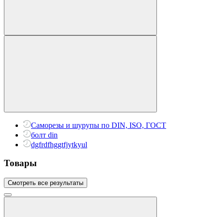
Саморезы и шурупы по DIN, ISO, ГОСТ
болт din
dgfrdfhggtfjytkyul
Товары
Смотреть все результаты