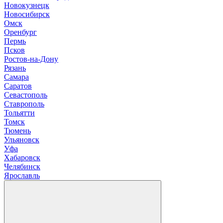
Новокузнецк
Новосибирск
О
мск
Оренбург
П
ермь
Псков
Р
остов-на-Дону
Рязань
С
амара
Саратов
Севастополь
Ставрополь
Т
ольятти
Томск
Тюмень
У
льяновск
Уфа
Х
абаровск
Ч
елябинск
Я
рославль