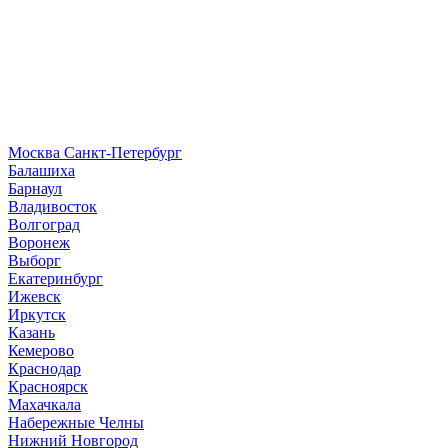
Москва
Санкт-Петербург
Б
алашиха
Барнаул
В
ладивосток
Волгоград
Воронеж
Выборг
Е
катеринбург
И
жевск
Иркутск
К
азань
Кемерово
Краснодар
Красноярск
М
ахачкала
Н
абережные Челны
Нижний Новгород