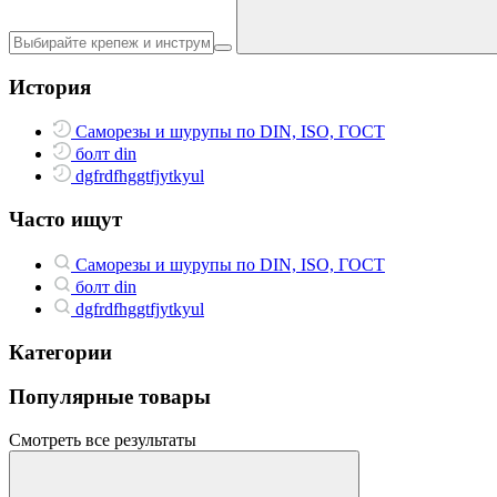
История
Саморезы и шурупы по DIN, ISO, ГОСТ
болт din
dgfrdfhggtfjytkyul
Часто ищут
Саморезы и шурупы по DIN, ISO, ГОСТ
болт din
dgfrdfhggtfjytkyul
Категории
Популярные товары
Смотреть все результаты