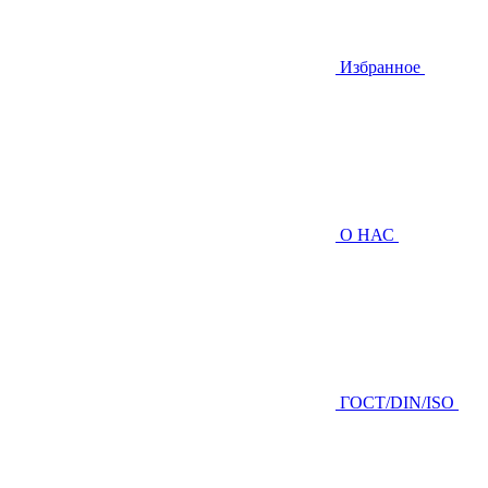
Избранное
О НАС
ГOCТ/DIN/ISO