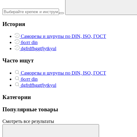
История
Саморезы и шурупы по DIN, ISO, ГОСТ
болт din
dgfrdfhggtfjytkyul
Часто ищут
Саморезы и шурупы по DIN, ISO, ГОСТ
болт din
dgfrdfhggtfjytkyul
Категории
Популярные товары
Смотреть все результаты