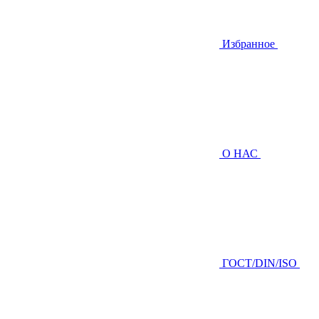
Избранное
О НАС
ГOCТ/DIN/ISO