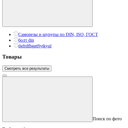
Саморезы и шурупы по DIN, ISO, ГОСТ
болт din
dgfrdfhggtfjytkyul
Товары
Смотреть все результаты
Поиск по фото