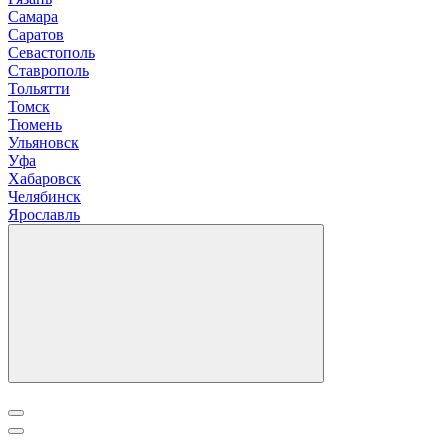
С
амара
Саратов
Севастополь
Ставрополь
Т
ольятти
Томск
Тюмень
У
льяновск
Уфа
Х
абаровск
Ч
елябинск
Я
рославль