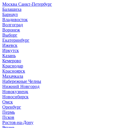
Москва
Санкт-Петербург
Б
алашиха
Барнаул
В
ладивосток
Волгоград
Воронеж
Выборг
Е
катеринбург
И
жевск
Иркутск
К
азань
Кемерово
Краснодар
Красноярск
М
ахачкала
Н
абережные Челны
Нижний Новгород
Новокузнецк
Новосибирск
О
мск
Оренбург
П
ермь
Псков
Р
остов-на-Дону
Рязань