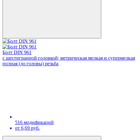
Болт DIN 961
с шестигранной головкой; метрическая мелкая и супермелкая
полная (до головы) резьба
516 модификаций
от 6,69 руб.