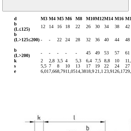
d
М3
М4
М5
М6
М8
М10
М12
М14
М16
М
b
12
14
16
18
22
26
30
34
38
42
(L≤125)
b
(L>125≤200)
-
-
22
24
28
32
36
40
44
48
b
-
-
-
-
-
45
49
53
57
61
(L>
200)
k
2
2,8
3,5
4
5,3
6,4
7,5
8,8
10
11
s
5,5
7
8
10
13
17
19
22
24
27
e
6,01
7,66
8,79
11,05
14,38
18,9
21,1
23,91
26,17
29