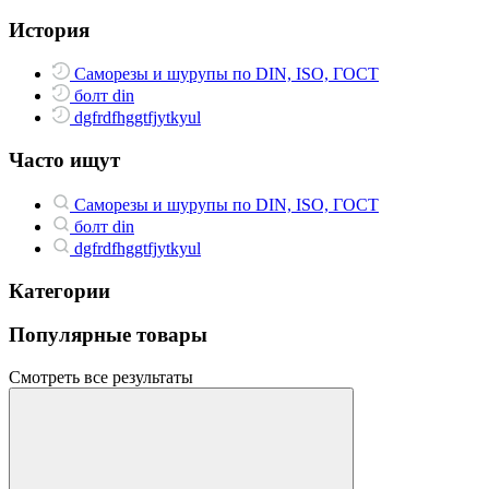
История
Саморезы и шурупы по DIN, ISO, ГОСТ
болт din
dgfrdfhggtfjytkyul
Часто ищут
Саморезы и шурупы по DIN, ISO, ГОСТ
болт din
dgfrdfhggtfjytkyul
Категории
Популярные товары
Смотреть все результаты