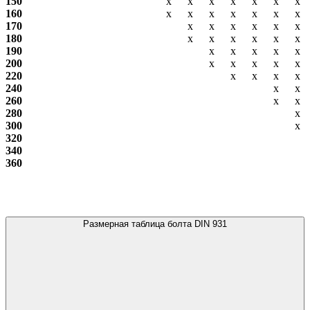
150
х
х
х
х
х
х
х
160
х
х
х
х
х
х
х
170
х
х
х
х
х
х
180
х
х
х
х
х
х
190
х
х
х
х
х
200
х
х
х
х
х
220
х
х
х
х
240
х
х
260
х
х
280
х
300
х
320
340
360
Размерная таблица болта DIN 931