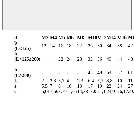
d
М3
М4
М5
М6
М8
М10
М12
М14
М16
М
b
12
14
16
18
22
26
30
34
38
42
(L≤125)
b
(L>125≤200)
-
-
22
24
28
32
36
40
44
48
b
-
-
-
-
-
45
49
53
57
61
(L>
200)
k
2
2,8
3,5
4
5,3
6,4
7,5
8,8
10
11
s
5,5
7
8
10
13
17
19
22
24
27
e
6,01
7,66
8,79
11,05
14,38
18,9
21,1
23,91
26,17
29