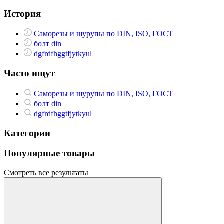
История
Саморезы и шурупы по DIN, ISO, ГОСТ
болт din
dgfrdfhggtfjytkyul
Часто ищут
Саморезы и шурупы по DIN, ISO, ГОСТ
болт din
dgfrdfhggtfjytkyul
Категории
Популярные товары
Смотреть все результаты