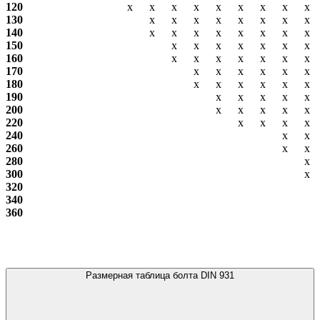
120
х
х
х
х
х
х
х
х
х
130
х
х
х
х
х
х
х
х
140
х
х
х
х
х
х
х
х
150
х
х
х
х
х
х
х
160
х
х
х
х
х
х
х
170
х
х
х
х
х
х
180
х
х
х
х
х
х
190
х
х
х
х
х
200
х
х
х
х
х
220
х
х
х
х
240
х
х
260
х
х
280
х
300
х
320
340
360
Размерная таблица болта DIN 931