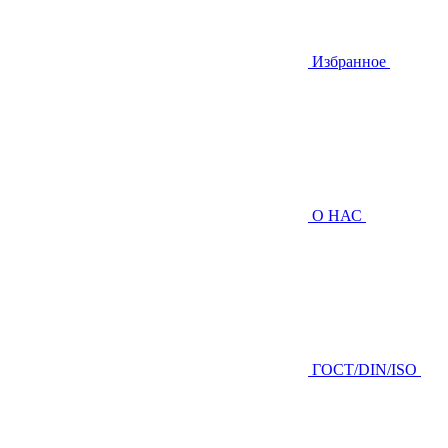
Избранное
О НАС
ГOCТ/DIN/ISO