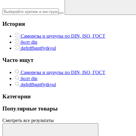
История
Саморезы и шурупы по DIN, ISO, ГОСТ
болт din
dgfrdfhggtfjytkyul
Часто ищут
Саморезы и шурупы по DIN, ISO, ГОСТ
болт din
dgfrdfhggtfjytkyul
Категории
Популярные товары
Смотреть все результаты