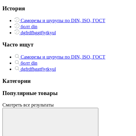
История
Саморезы и шурупы по DIN, ISO, ГОСТ
болт din
dgfrdfhggtfjytkyul
Часто ищут
Саморезы и шурупы по DIN, ISO, ГОСТ
болт din
dgfrdfhggtfjytkyul
Категории
Популярные товары
Смотреть все результаты