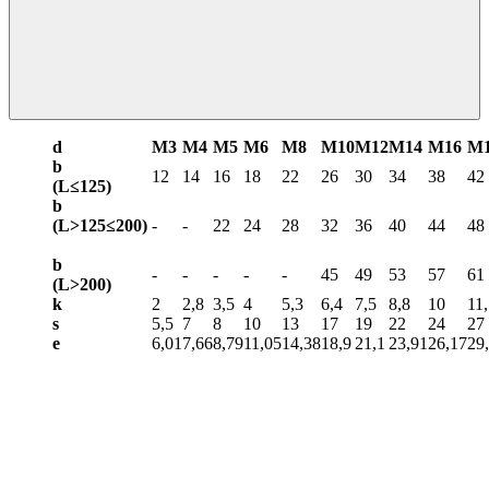
d
М3
М4
М5
М6
М8
М10
М12
М14
М16
М
b
12
14
16
18
22
26
30
34
38
42
(L≤125)
b
(L>125≤200)
-
-
22
24
28
32
36
40
44
48
b
-
-
-
-
-
45
49
53
57
61
(L>
200)
k
2
2,8
3,5
4
5,3
6,4
7,5
8,8
10
11
s
5,5
7
8
10
13
17
19
22
24
27
e
6,01
7,66
8,79
11,05
14,38
18,9
21,1
23,91
26,17
29