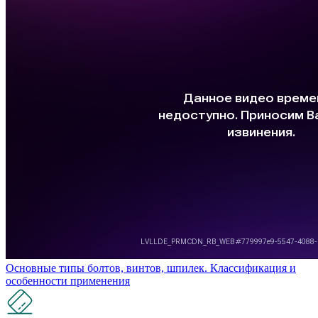
Основные типы болтов, винтов, шпилек. Классификация и
особенности применения