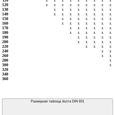
110
х
х
х
х
х
х
х
х
х
120
х
х
х
х
х
х
х
х
х
130
х
х
х
х
х
х
х
х
140
х
х
х
х
х
х
х
х
150
х
х
х
х
х
х
х
160
х
х
х
х
х
х
х
170
х
х
х
х
х
х
180
х
х
х
х
х
х
190
х
х
х
х
х
200
х
х
х
х
х
220
х
х
х
х
240
х
х
260
х
х
280
х
300
х
320
340
360
Размерная таблица болта DIN 931