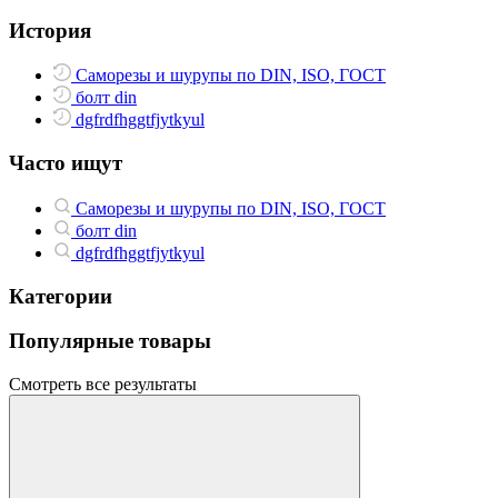
История
Саморезы и шурупы по DIN, ISO, ГОСТ
болт din
dgfrdfhggtfjytkyul
Часто ищут
Саморезы и шурупы по DIN, ISO, ГОСТ
болт din
dgfrdfhggtfjytkyul
Категории
Популярные товары
Смотреть все результаты