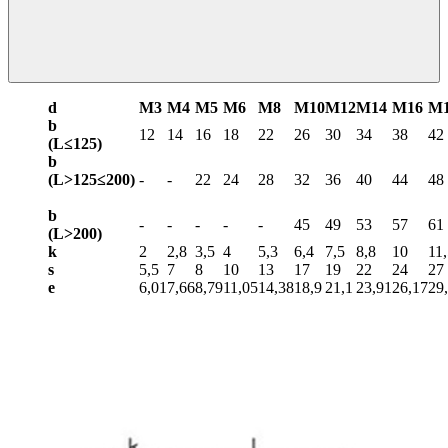
d
М3
М4
М5
М6
М8
М10
М12
М14
М16
М
b
12
14
16
18
22
26
30
34
38
42
(L≤125)
b
(L>125≤200)
-
-
22
24
28
32
36
40
44
48
b
-
-
-
-
-
45
49
53
57
61
(L>
200)
k
2
2,8
3,5
4
5,3
6,4
7,5
8,8
10
11
s
5,5
7
8
10
13
17
19
22
24
27
e
6,01
7,66
8,79
11,05
14,38
18,9
21,1
23,91
26,17
29