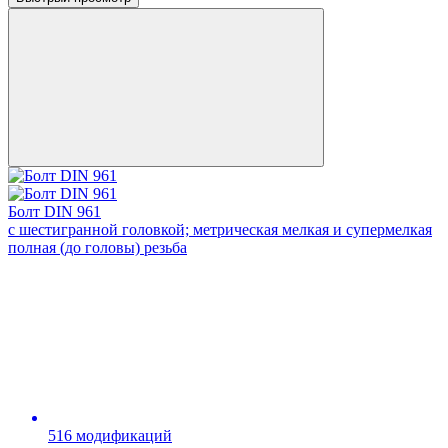
Болт DIN 961
с шестигранной головкой; метрическая мелкая и супермелкая
полная (до головы) резьба
516 модификаций