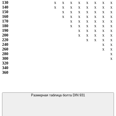
130
х
х
х
х
х
х
х
х
140
х
х
х
х
х
х
х
х
150
х
х
х
х
х
х
х
160
х
х
х
х
х
х
х
170
х
х
х
х
х
х
180
х
х
х
х
х
х
190
х
х
х
х
х
200
х
х
х
х
х
220
х
х
х
х
240
х
х
260
х
х
280
х
300
х
320
340
360
Размерная таблица болта DIN 931