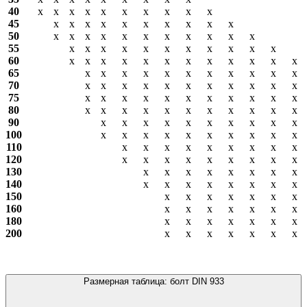
40
х
х
х
х
х
х
х
х
х
х
45
х
х
х
х
х
х
х
х
х
х
50
х
х
х
х
х
х
х
х
х
х
х
55
х
х
х
х
х
х
х
х
х
х
х
60
х
х
х
х
х
х
х
х
х
х
х
х
65
х
х
х
х
х
х
х
х
х
х
х
70
х
х
х
х
х
х
х
х
х
х
х
75
х
х
х
х
х
х
х
х
х
х
х
80
х
х
х
х
х
х
х
х
х
х
х
90
х
х
х
х
х
х
х
х
х
х
100
х
х
х
х
х
х
х
х
х
х
110
х
х
х
х
х
х
х
х
х
120
х
х
х
х
х
х
х
х
х
130
х
х
х
х
х
х
х
х
140
х
х
х
х
х
х
х
х
150
х
х
х
х
х
х
х
160
х
х
х
х
х
х
х
180
х
х
х
х
х
х
х
200
х
х
х
х
х
х
х
Размерная таблица: болт DIN 933