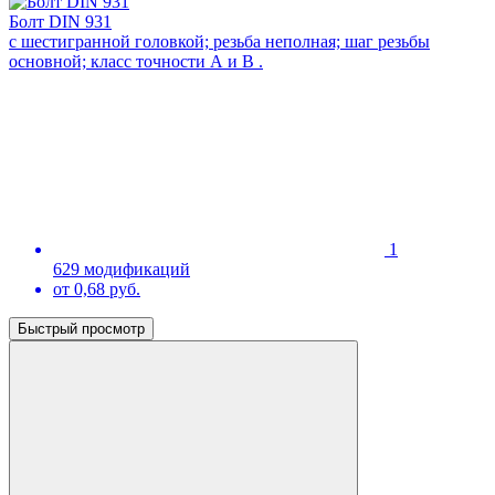
Болт DIN 931
с шестигранной головкой; резьба неполная; шаг резьбы
основной; класс точности А и В .
1
629 модификаций
от 0,68 руб.
Быстрый просмотр