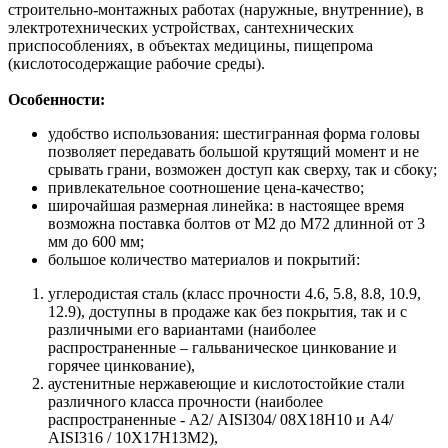
строительно-монтажных работах (наружные, внутренние), в
электротехнических устройствах, сантехнических
приспособлениях, в объектах медицины, пищепрома
(кислотосодержащие рабочие среды).
Особенности:
удобство использования: шестигранная форма головы
позволяет передавать большой крутящий момент и не
срывать грани, возможен доступ как сверху, так и сбоку;
привлекательное соотношение цена-качество;
широчайшая размерная линейка: в настоящее время
возможна поставка болтов от М2 до М72 длинной от 3
мм до 600 мм;
большое количество материалов и покрытий:
углеродистая сталь (класс прочности 4.6, 5.8, 8.8, 10.9,
12.9), доступны в продаже как без покрытия, так и с
различными его вариантами (наиболее
распространенные – гальваническое цинкование и
горячее цинкование),
аустенитные нержавеющие и кислотостойкие стали
различного класса прочности (наиболее
распространенные - А2/ AISI304/ 08Х18Н10 и A4/
AISI316 / 10Х17H13M2),