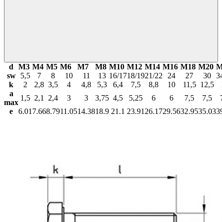
d
М3
М4
М5
М6
М7
М8
М10
М12
М14
М16
М18
М20
М
sw
5,5
7
8
10
11
13
16/17
18/19
21/22
24
27
30
3
k
2
2,8
3,5
4
4,8
5,3
6,4
7,5
8,8
10
11,5
12,5
a
1,5
2,1
2,4
3
3
3,75
4,5
5,25
6
6
7,5
7,5
max
e
6.01
7.66
8.79
11.05
14.38
18.9
21.1
23.91
26.17
29.56
32.95
35.03
3