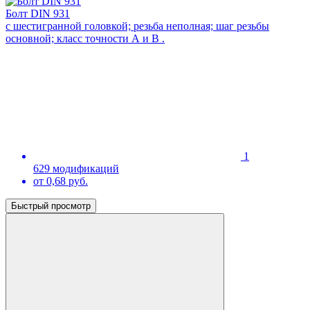
Болт DIN 931
с шестигранной головкой; резьба неполная; шаг резьбы
основной; класс точности А и В .
1
629 модификаций
от 0,68 руб.
Быстрый просмотр