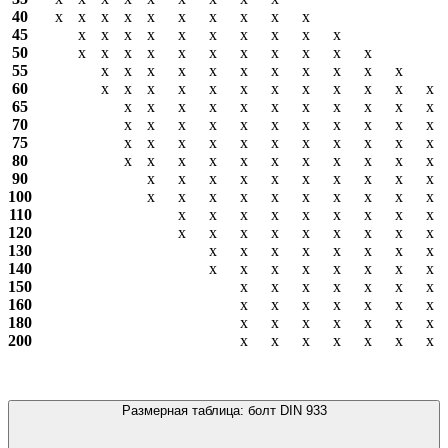
40
х
х
х
х
х
х
х
х
х
х
45
х
х
х
х
х
х
х
х
х
х
50
х
х
х
х
х
х
х
х
х
х
х
55
х
х
х
х
х
х
х
х
х
х
х
60
х
х
х
х
х
х
х
х
х
х
х
х
65
х
х
х
х
х
х
х
х
х
х
х
70
х
х
х
х
х
х
х
х
х
х
х
75
х
х
х
х
х
х
х
х
х
х
х
80
х
х
х
х
х
х
х
х
х
х
х
90
х
х
х
х
х
х
х
х
х
х
100
х
х
х
х
х
х
х
х
х
х
110
х
х
х
х
х
х
х
х
х
120
х
х
х
х
х
х
х
х
х
130
х
х
х
х
х
х
х
х
140
х
х
х
х
х
х
х
х
150
х
х
х
х
х
х
х
160
х
х
х
х
х
х
х
180
х
х
х
х
х
х
х
200
х
х
х
х
х
х
х
Размерная таблица: болт DIN 933