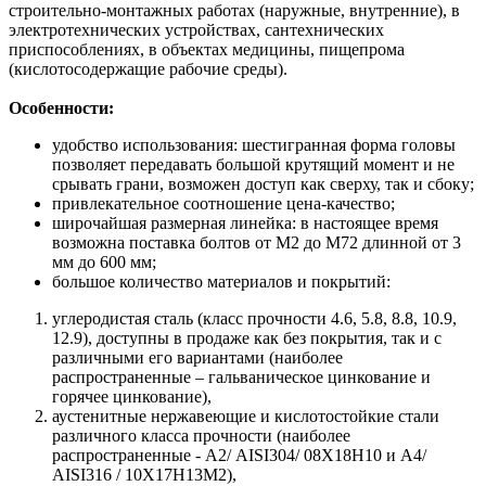
строительно-монтажных работах (наружные, внутренние), в
электротехнических устройствах, сантехнических
приспособлениях, в объектах медицины, пищепрома
(кислотосодержащие рабочие среды).
Особенности:
удобство использования: шестигранная форма головы
позволяет передавать большой крутящий момент и не
срывать грани, возможен доступ как сверху, так и сбоку;
привлекательное соотношение цена-качество;
широчайшая размерная линейка: в настоящее время
возможна поставка болтов от М2 до М72 длинной от 3
мм до 600 мм;
большое количество материалов и покрытий:
углеродистая сталь (класс прочности 4.6, 5.8, 8.8, 10.9,
12.9), доступны в продаже как без покрытия, так и с
различными его вариантами (наиболее
распространенные – гальваническое цинкование и
горячее цинкование),
аустенитные нержавеющие и кислотостойкие стали
различного класса прочности (наиболее
распространенные - А2/ AISI304/ 08Х18Н10 и A4/
AISI316 / 10Х17H13M2),