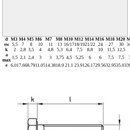
d
М3
М4
М5
М6
М7
М8
М10
М12
М14
М16
М18
М20
М
sw
5,5
7
8
10
11
13
16/17
18/19
21/22
24
27
30
3
k
2
2,8
3,5
4
4,8
5,3
6,4
7,5
8,8
10
11,5
12,5
a
1,5
2,1
2,4
3
3
3,75
4,5
5,25
6
6
7,5
7,5
max
e
6.01
7.66
8.79
11.05
14.38
18.9
21.1
23.91
26.17
29.56
32.95
35.03
3