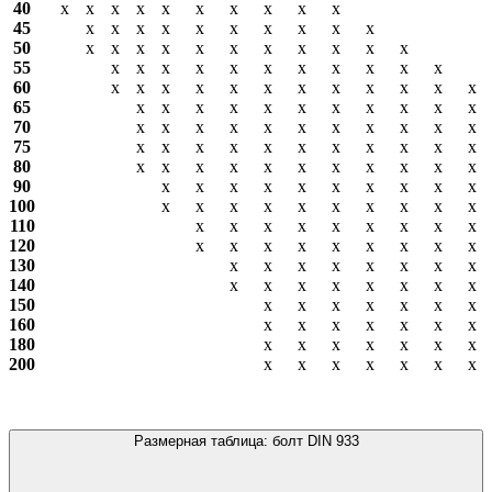
40
х
х
х
х
х
х
х
х
х
х
45
х
х
х
х
х
х
х
х
х
х
50
х
х
х
х
х
х
х
х
х
х
х
55
х
х
х
х
х
х
х
х
х
х
х
60
х
х
х
х
х
х
х
х
х
х
х
х
65
х
х
х
х
х
х
х
х
х
х
х
70
х
х
х
х
х
х
х
х
х
х
х
75
х
х
х
х
х
х
х
х
х
х
х
80
х
х
х
х
х
х
х
х
х
х
х
90
х
х
х
х
х
х
х
х
х
х
100
х
х
х
х
х
х
х
х
х
х
110
х
х
х
х
х
х
х
х
х
120
х
х
х
х
х
х
х
х
х
130
х
х
х
х
х
х
х
х
140
х
х
х
х
х
х
х
х
150
х
х
х
х
х
х
х
160
х
х
х
х
х
х
х
180
х
х
х
х
х
х
х
200
х
х
х
х
х
х
х
Размерная таблица: болт DIN 933