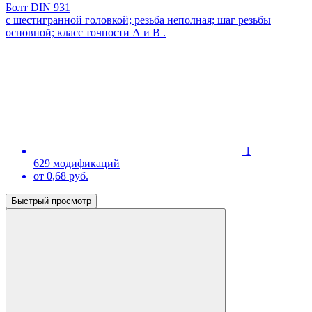
Болт DIN 931
с шестигранной головкой; резьба неполная; шаг резьбы
основной; класс точности А и В .
1
629 модификаций
от 0,68 руб.
Быстрый просмотр