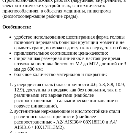
строительно-монтажных работах (наружные, внутренние), в
электротехнических устройствах, сантехнических
приспособлениях, в объектах медицины, пищепрома
(кислотосодержащие рабочие среды).
Особенности:
удобство использования: шестигранная форма головы
позволяет передавать большой крутящий момент и не
срывать грани, возможен доступ как сверху, так и сбоку;
привлекательное соотношение цена-качество;
широчайшая размерная линейка: в настоящее время
возможна поставка болтов от М2 до М72 длинной от 3
мм до 600 мм;
большое количество материалов и покрытий:
углеродистая сталь (класс прочности 4.6, 5.8, 8.8, 10.9,
12.9), доступны в продаже как без покрытия, так и с
различными его вариантами (наиболее
распространенные – гальваническое цинкование и
горячее цинкование),
аустенитные нержавеющие и кислотостойкие стали
различного класса прочности (наиболее
распространенные - А2/ AISI304/ 08Х18Н10 и A4/
AISI316 / 10Х17H13M2),
латунь,