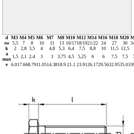
d
М3
М4
М5
М6
М7
М8
М10
М12
М14
М16
М18
М20
М
sw
5,5
7
8
10
11
13
16/17
18/19
21/22
24
27
30
3
k
2
2,8
3,5
4
4,8
5,3
6,4
7,5
8,8
10
11,5
12,5
a
1,5
2,1
2,4
3
3
3,75
4,5
5,25
6
6
7,5
7,5
max
e
6.01
7.66
8.79
11.05
14.38
18.9
21.1
23.91
26.17
29.56
32.95
35.03
3