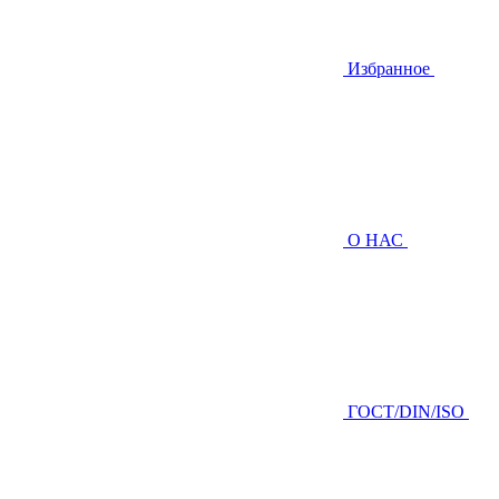
Избранное
О НАС
ГOCТ/DIN/ISO