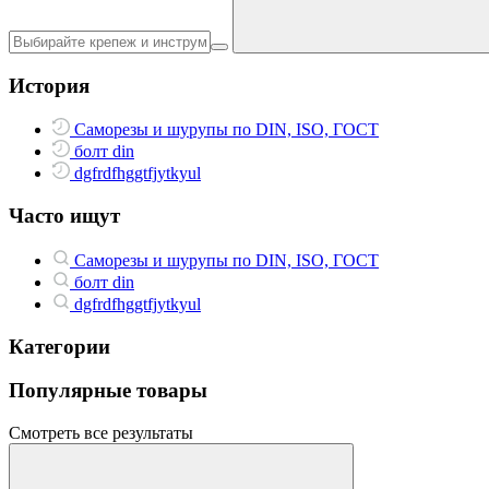
История
Саморезы и шурупы по DIN, ISO, ГОСТ
болт din
dgfrdfhggtfjytkyul
Часто ищут
Саморезы и шурупы по DIN, ISO, ГОСТ
болт din
dgfrdfhggtfjytkyul
Категории
Популярные товары
Смотреть все результаты