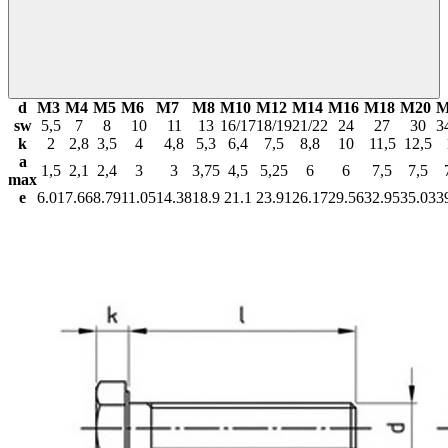
d
М3
М4
М5
М6
М7
М8
М10
М12
М14
М16
М18
М20
М
sw
5,5
7
8
10
11
13
16/17
18/19
21/22
24
27
30
3
k
2
2,8
3,5
4
4,8
5,3
6,4
7,5
8,8
10
11,5
12,5
a
1,5
2,1
2,4
3
3
3,75
4,5
5,25
6
6
7,5
7,5
max
e
6.01
7.66
8.79
11.05
14.38
18.9
21.1
23.91
26.17
29.56
32.95
35.03
3