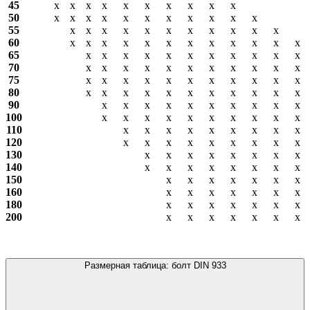
45
х
х
х
х
х
х
х
х
х
х
50
х
х
х
х
х
х
х
х
х
х
х
55
х
х
х
х
х
х
х
х
х
х
х
60
х
х
х
х
х
х
х
х
х
х
х
х
65
х
х
х
х
х
х
х
х
х
х
х
70
х
х
х
х
х
х
х
х
х
х
х
75
х
х
х
х
х
х
х
х
х
х
х
80
х
х
х
х
х
х
х
х
х
х
х
90
х
х
х
х
х
х
х
х
х
х
100
х
х
х
х
х
х
х
х
х
х
110
х
х
х
х
х
х
х
х
х
120
х
х
х
х
х
х
х
х
х
130
х
х
х
х
х
х
х
х
140
х
х
х
х
х
х
х
х
150
х
х
х
х
х
х
х
160
х
х
х
х
х
х
х
180
х
х
х
х
х
х
х
200
х
х
х
х
х
х
х
Размерная таблица: болт DIN 933