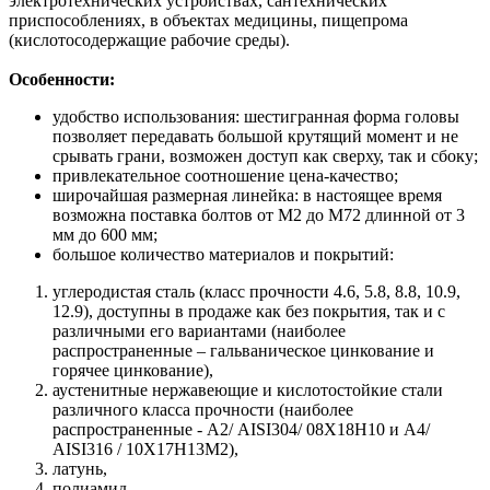
электротехнических устройствах, сантехнических
приспособлениях, в объектах медицины, пищепрома
(кислотосодержащие рабочие среды).
Особенности:
удобство использования: шестигранная форма головы
позволяет передавать большой крутящий момент и не
срывать грани, возможен доступ как сверху, так и сбоку;
привлекательное соотношение цена-качество;
широчайшая размерная линейка: в настоящее время
возможна поставка болтов от М2 до М72 длинной от 3
мм до 600 мм;
большое количество материалов и покрытий:
углеродистая сталь (класс прочности 4.6, 5.8, 8.8, 10.9,
12.9), доступны в продаже как без покрытия, так и с
различными его вариантами (наиболее
распространенные – гальваническое цинкование и
горячее цинкование),
аустенитные нержавеющие и кислотостойкие стали
различного класса прочности (наиболее
распространенные - А2/ AISI304/ 08Х18Н10 и A4/
AISI316 / 10Х17H13M2),
латунь,
полиамид.