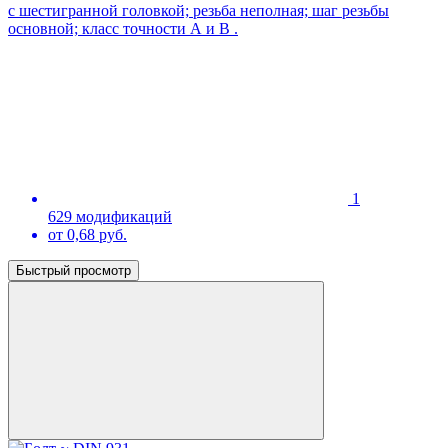
с шестигранной головкой; резьба неполная; шаг резьбы
основной; класс точности А и В .
1
629 модификаций
от 0,68 руб.
Быстрый просмотр