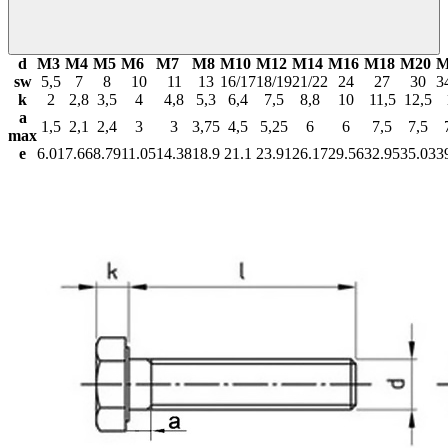
d
М3
М4
М5
М6
М7
М8
М10
М12
М14
М16
М18
М20
М
sw
5,5
7
8
10
11
13
16/17
18/19
21/22
24
27
30
3
k
2
2,8
3,5
4
4,8
5,3
6,4
7,5
8,8
10
11,5
12,5
a
1,5
2,1
2,4
3
3
3,75
4,5
5,25
6
6
7,5
7,5
max
e
6.01
7.66
8.79
11.05
14.38
18.9
21.1
23.91
26.17
29.56
32.95
35.03
3