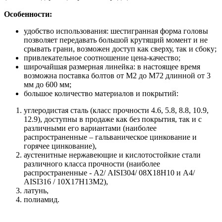
Особенности:
удобство использования: шестигранная форма головы
позволяет передавать большой крутящий момент и не
срывать грани, возможен доступ как сверху, так и сбоку;
привлекательное соотношение цена-качество;
широчайшая размерная линейка: в настоящее время
возможна поставка болтов от М2 до М72 длинной от 3
мм до 600 мм;
большое количество материалов и покрытий:
углеродистая сталь (класс прочности 4.6, 5.8, 8.8, 10.9,
12.9), доступны в продаже как без покрытия, так и с
различными его вариантами (наиболее
распространенные – гальваническое цинкование и
горячее цинкование),
аустенитные нержавеющие и кислотостойкие стали
различного класса прочности (наиболее
распространенные - А2/ AISI304/ 08Х18Н10 и A4/
AISI316 / 10Х17H13M2),
латунь,
полиамид.