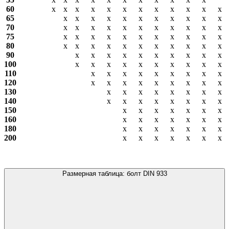
60
х
х
х
х
х
х
х
х
х
х
х
х
65
х
х
х
х
х
х
х
х
х
х
х
70
х
х
х
х
х
х
х
х
х
х
х
75
х
х
х
х
х
х
х
х
х
х
х
80
х
х
х
х
х
х
х
х
х
х
х
90
х
х
х
х
х
х
х
х
х
х
100
х
х
х
х
х
х
х
х
х
х
110
х
х
х
х
х
х
х
х
х
120
х
х
х
х
х
х
х
х
х
130
х
х
х
х
х
х
х
х
140
х
х
х
х
х
х
х
х
150
х
х
х
х
х
х
х
160
х
х
х
х
х
х
х
180
х
х
х
х
х
х
х
200
х
х
х
х
х
х
х
Размерная таблица: болт DIN 933