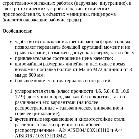
строительно-монтажных работах (наружные, внутренние), в
электротехнических устройствах, сантехнических
приспособлениях, в объектах медицины, пищепрома
(кислотосодержащие рабочие среды).
Особенности:
удобство использования: шестигранная форма головы
позволяет передавать большой крутящий момент и не
срывать грани, возможен доступ как сверху, так и сбоку;
привлекательное соотношение цена-качество;
широчайшая размерная линейка: в настоящее время
возможна поставка болтов от М2 до М72 длинной от 3
мм до 600 мм;
большое количество материалов и покрытий:
углеродистая сталь (класс прочности 4.6, 5.8, 8.8, 10.9,
12.9), доступны в продаже как без покрытия, так и с
различными его вариантами (наиболее
распространенные – гальваническое цинкование и
горячее цинкование),
аустенитные нержавеющие и кислотостойкие стали
различного класса прочности (наиболее
распространенные - А2/ AISI304/ 08Х18Н10 и A4/
AISI316 / 10Х17H13M2),