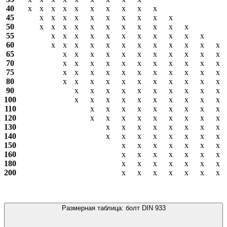
40
х
х
х
х
х
х
х
х
х
х
45
х
х
х
х
х
х
х
х
х
х
50
х
х
х
х
х
х
х
х
х
х
х
55
х
х
х
х
х
х
х
х
х
х
х
60
х
х
х
х
х
х
х
х
х
х
х
х
65
х
х
х
х
х
х
х
х
х
х
х
70
х
х
х
х
х
х
х
х
х
х
х
75
х
х
х
х
х
х
х
х
х
х
х
80
х
х
х
х
х
х
х
х
х
х
х
90
х
х
х
х
х
х
х
х
х
х
100
х
х
х
х
х
х
х
х
х
х
110
х
х
х
х
х
х
х
х
х
120
х
х
х
х
х
х
х
х
х
130
х
х
х
х
х
х
х
х
140
х
х
х
х
х
х
х
х
150
х
х
х
х
х
х
х
160
х
х
х
х
х
х
х
180
х
х
х
х
х
х
х
200
х
х
х
х
х
х
х
Размерная таблица: болт DIN 933