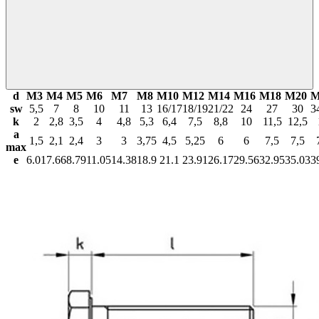
d
М3
М4
М5
М6
М7
М8
М10
М12
М14
М16
М18
М20
М
sw
5,5
7
8
10
11
13
16/17
18/19
21/22
24
27
30
3
k
2
2,8
3,5
4
4,8
5,3
6,4
7,5
8,8
10
11,5
12,5
a
1,5
2,1
2,4
3
3
3,75
4,5
5,25
6
6
7,5
7,5
max
e
6.01
7.66
8.79
11.05
14.38
18.9
21.1
23.91
26.17
29.56
32.95
35.03
3