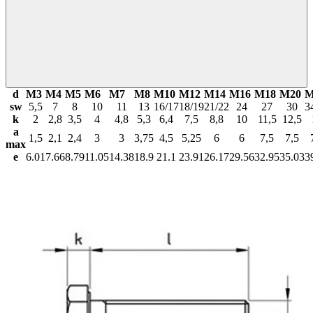
d
М3
М4
М5
М6
М7
М8
М10
М12
М14
М16
М18
М20
М
sw
5,5
7
8
10
11
13
16/17
18/19
21/22
24
27
30
3
k
2
2,8
3,5
4
4,8
5,3
6,4
7,5
8,8
10
11,5
12,5
a
1,5
2,1
2,4
3
3
3,75
4,5
5,25
6
6
7,5
7,5
max
e
6.01
7.66
8.79
11.05
14.38
18.9
21.1
23.91
26.17
29.56
32.95
35.03
3