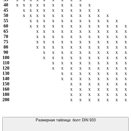
40
х
х
х
х
х
х
х
х
х
х
45
х
х
х
х
х
х
х
х
х
х
50
х
х
х
х
х
х
х
х
х
х
х
55
х
х
х
х
х
х
х
х
х
х
х
60
х
х
х
х
х
х
х
х
х
х
х
х
65
х
х
х
х
х
х
х
х
х
х
х
70
х
х
х
х
х
х
х
х
х
х
х
75
х
х
х
х
х
х
х
х
х
х
х
80
х
х
х
х
х
х
х
х
х
х
х
90
х
х
х
х
х
х
х
х
х
х
100
х
х
х
х
х
х
х
х
х
х
110
х
х
х
х
х
х
х
х
х
120
х
х
х
х
х
х
х
х
х
130
х
х
х
х
х
х
х
х
140
х
х
х
х
х
х
х
х
150
х
х
х
х
х
х
х
160
х
х
х
х
х
х
х
180
х
х
х
х
х
х
х
200
х
х
х
х
х
х
х
Размерная таблица: болт DIN 933