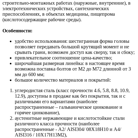
строительно-монтажных работах (наружные, внутренние), в
электротехнических устройствах, сантехнических
приспособлениях, в объектах медицины, пищепрома
(кислотосодержащие рабочие среды).
Особенности:
удобство использования: шестигранная форма головы
позволяет передавать большой крутящий момент и не
срывать грани, возможен доступ как сверху, так и сбоку;
привлекательное соотношение цена-качество;
широчайшая размерная линейка: в настоящее время
возможна поставка болтов от М2 до М72 длинной от 3
мм до 600 мм;
большое количество материалов и покрытий:
углеродистая сталь (класс прочности 4.6, 5.8, 8.8, 10.9,
12.9), доступны в продаже как без покрытия, так и с
различными его вариантами (наиболее
распространенные – гальваническое цинкование и
горячее цинкование),
аустенитные нержавеющие и кислотостойкие стали
различного класса прочности (наиболее
распространенные - А2/ AISI304/ 08Х18Н10 и A4/
AISI316 / 10Х17H13M2),