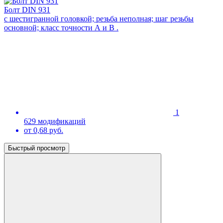
Болт DIN 931
с шестигранной головкой; резьба неполная; шаг резьбы
основной; класс точности А и В .
1
629 модификаций
от 0,68 руб.
Быстрый просмотр