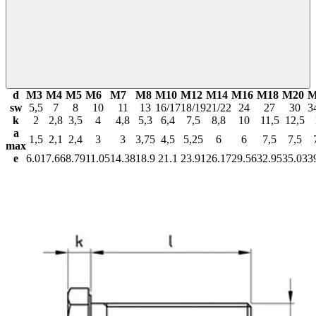
d
М3
М4
М5
М6
М7
М8
М10
М12
М14
М16
М18
М20
М
sw
5,5
7
8
10
11
13
16/17
18/19
21/22
24
27
30
3
k
2
2,8
3,5
4
4,8
5,3
6,4
7,5
8,8
10
11,5
12,5
a
1,5
2,1
2,4
3
3
3,75
4,5
5,25
6
6
7,5
7,5
max
e
6.01
7.66
8.79
11.05
14.38
18.9
21.1
23.91
26.17
29.56
32.95
35.03
3