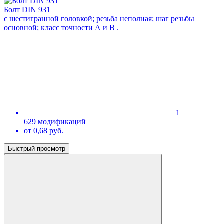
Болт DIN 931
с шестигранной головкой; резьба неполная; шаг резьбы
основной; класс точности А и В .
1
629 модификаций
от 0,68 руб.
Быстрый просмотр