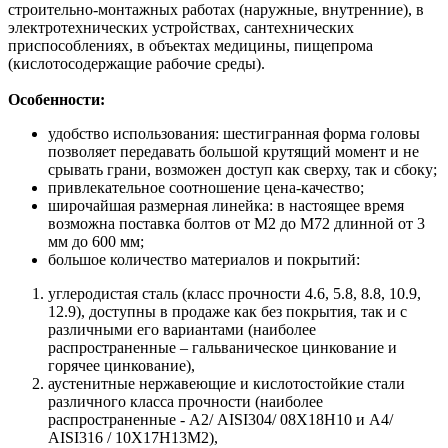
строительно-монтажных работах (наружные, внутренние), в
электротехнических устройствах, сантехнических
приспособлениях, в объектах медицины, пищепрома
(кислотосодержащие рабочие среды).
Особенности:
удобство использования: шестигранная форма головы
позволяет передавать большой крутящий момент и не
срывать грани, возможен доступ как сверху, так и сбоку;
привлекательное соотношение цена-качество;
широчайшая размерная линейка: в настоящее время
возможна поставка болтов от М2 до М72 длинной от 3
мм до 600 мм;
большое количество материалов и покрытий:
углеродистая сталь (класс прочности 4.6, 5.8, 8.8, 10.9,
12.9), доступны в продаже как без покрытия, так и с
различными его вариантами (наиболее
распространенные – гальваническое цинкование и
горячее цинкование),
аустенитные нержавеющие и кислотостойкие стали
различного класса прочности (наиболее
распространенные - А2/ AISI304/ 08Х18Н10 и A4/
AISI316 / 10Х17H13M2),