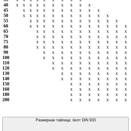
40
х
х
х
х
х
х
х
х
х
х
45
х
х
х
х
х
х
х
х
х
х
50
х
х
х
х
х
х
х
х
х
х
х
55
х
х
х
х
х
х
х
х
х
х
х
60
х
х
х
х
х
х
х
х
х
х
х
х
65
х
х
х
х
х
х
х
х
х
х
х
70
х
х
х
х
х
х
х
х
х
х
х
75
х
х
х
х
х
х
х
х
х
х
х
80
х
х
х
х
х
х
х
х
х
х
х
90
х
х
х
х
х
х
х
х
х
х
100
х
х
х
х
х
х
х
х
х
х
110
х
х
х
х
х
х
х
х
х
120
х
х
х
х
х
х
х
х
х
130
х
х
х
х
х
х
х
х
140
х
х
х
х
х
х
х
х
150
х
х
х
х
х
х
х
160
х
х
х
х
х
х
х
180
х
х
х
х
х
х
х
200
х
х
х
х
х
х
х
Размерная таблица: болт DIN 933