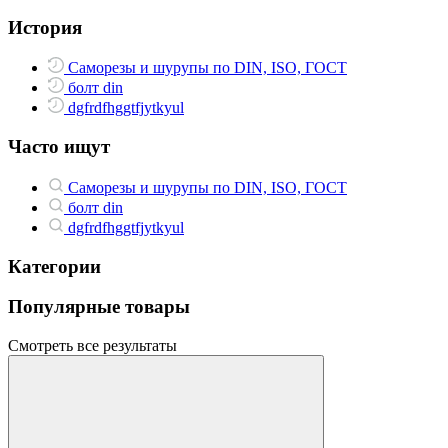
История
Саморезы и шурупы по DIN, ISO, ГОСТ
болт din
dgfrdfhggtfjytkyul
Часто ищут
Саморезы и шурупы по DIN, ISO, ГОСТ
болт din
dgfrdfhggtfjytkyul
Категории
Популярные товары
Смотреть все результаты