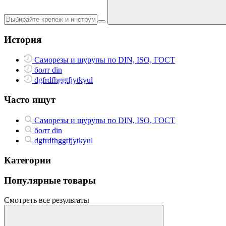
История
Саморезы и шурупы по DIN, ISO, ГОСТ
болт din
dgfrdfhggtfjytkyul
Часто ищут
Саморезы и шурупы по DIN, ISO, ГОСТ
болт din
dgfrdfhggtfjytkyul
Категории
Популярные товары
Смотреть все результаты