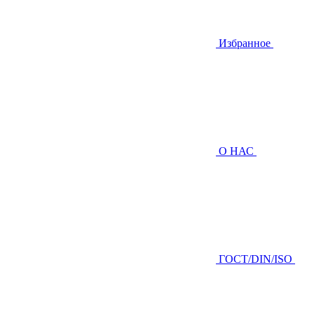
Избранное
О НАС
ГOCТ/DIN/ISO