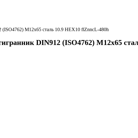
(ISO4762) М12х65 сталь 10.9 HEX10 flZnncL-480h
гранник DIN912 (ISO4762) М12х65 стал