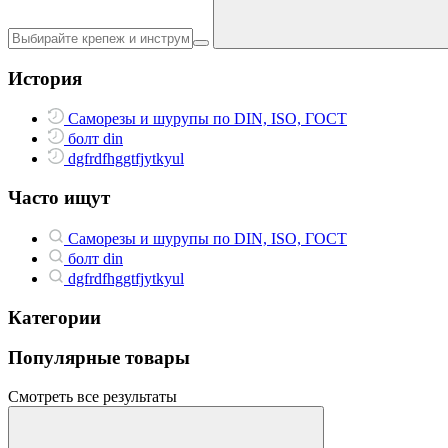
История
Саморезы и шурупы по DIN, ISO, ГОСТ
болт din
dgfrdfhggtfjytkyul
Часто ищут
Саморезы и шурупы по DIN, ISO, ГОСТ
болт din
dgfrdfhggtfjytkyul
Категории
Популярные товары
Смотреть все результаты