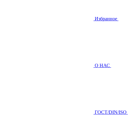
Избранное
О НАС
ГOCТ/DIN/ISO