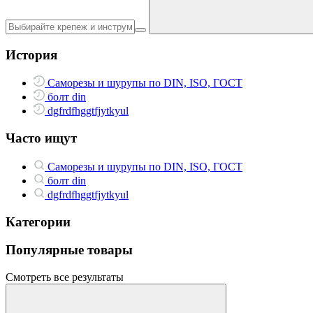
История
Саморезы и шурупы по DIN, ISO, ГОСТ
болт din
dgfrdfhggtfjytkyul
Часто ищут
Саморезы и шурупы по DIN, ISO, ГОСТ
болт din
dgfrdfhggtfjytkyul
Категории
Популярные товары
Смотреть все результаты