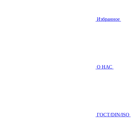
Избранное
О НАС
ГOCТ/DIN/ISO