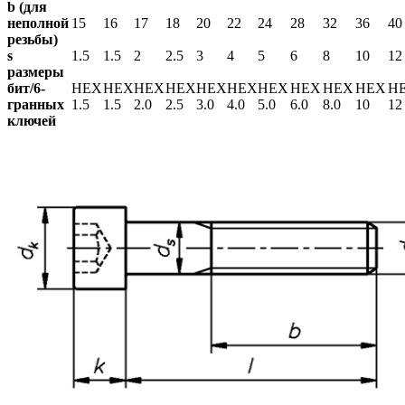
b (для
неполной
15
16
17
18
20
22
24
28
32
36
40
резьбы)
s
1.5
1.5
2
2.5
3
4
5
6
8
10
12
размеры
бит/6-
HEX
HEX
HEX
HEX
HEX
HEX
HEX
HEX
HEX
HEX
H
гранных
1.5
1.5
2.0
2.5
3.0
4.0
5.0
6.0
8.0
10
12
ключей