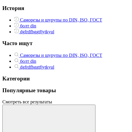
История
Саморезы и шурупы по DIN, ISO, ГОСТ
болт din
dgfrdfhggtfjytkyul
Часто ищут
Саморезы и шурупы по DIN, ISO, ГОСТ
болт din
dgfrdfhggtfjytkyul
Категории
Популярные товары
Смотреть все результаты