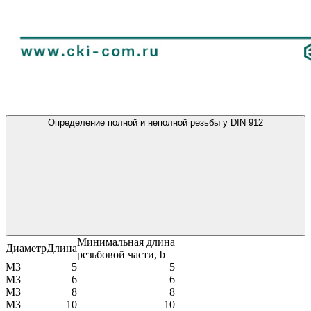
Определение полной и неполной резьбы у DIN 912
Минимальная длина
Диаметр
Длина
резьбовой части, b
М3
5
5
М3
6
6
М3
8
8
М3
10
10