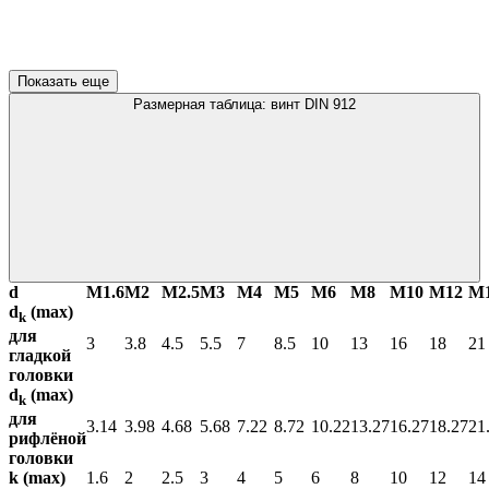
Показать еще
Размерная таблица: винт DIN 912
d
М1.6
М2
М2.5
М3
М4
М5
М6
М8
М10
М12
М
d
(max)
k
для
3
3.8
4.5
5.5
7
8.5
10
13
16
18
21
гладкой
головки
d
(max)
k
для
3.14
3.98
4.68
5.68
7.22
8.72
10.22
13.27
16.27
18.27
21
рифлёной
головки
k (max)
1.6
2
2.5
3
4
5
6
8
10
12
14