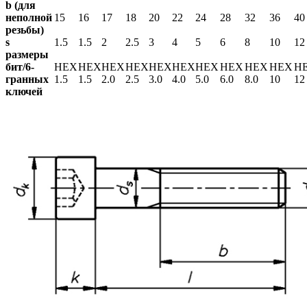
b (для
неполной
15
16
17
18
20
22
24
28
32
36
40
резьбы)
s
1.5
1.5
2
2.5
3
4
5
6
8
10
12
размеры
бит/6-
HEX
HEX
HEX
HEX
HEX
HEX
HEX
HEX
HEX
HEX
H
гранных
1.5
1.5
2.0
2.5
3.0
4.0
5.0
6.0
8.0
10
12
ключей