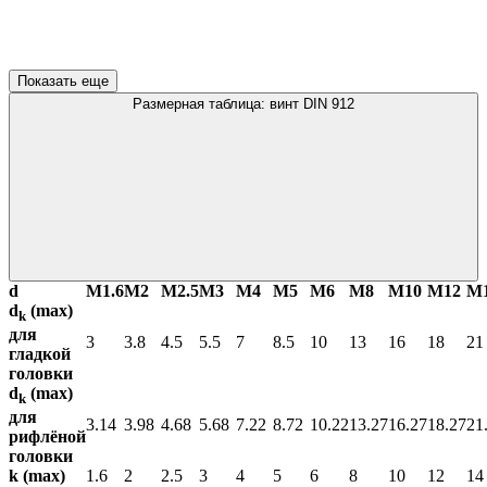
Показать еще
Размерная таблица: винт DIN 912
d
М1.6
М2
М2.5
М3
М4
М5
М6
М8
М10
М12
М
d
(max)
k
для
3
3.8
4.5
5.5
7
8.5
10
13
16
18
21
гладкой
головки
d
(max)
k
для
3.14
3.98
4.68
5.68
7.22
8.72
10.22
13.27
16.27
18.27
21
рифлёной
головки
k (max)
1.6
2
2.5
3
4
5
6
8
10
12
14