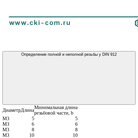
Определение полной и неполной резьбы у DIN 912
Минимальная длина
Диаметр
Длина
резьбовой части, b
М3
5
5
М3
6
6
М3
8
8
М3
10
10