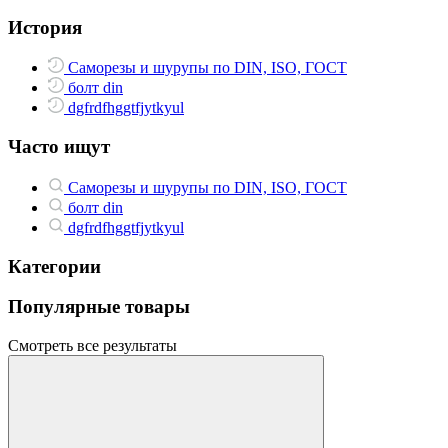
История
Саморезы и шурупы по DIN, ISO, ГОСТ
болт din
dgfrdfhggtfjytkyul
Часто ищут
Саморезы и шурупы по DIN, ISO, ГОСТ
болт din
dgfrdfhggtfjytkyul
Категории
Популярные товары
Смотреть все результаты