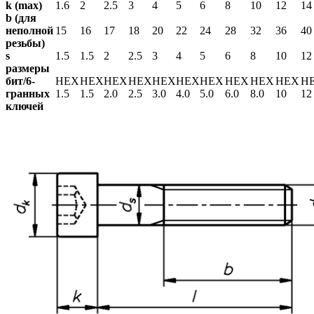
k (max)
1.6
2
2.5
3
4
5
6
8
10
12
14
b (для
неполной
15
16
17
18
20
22
24
28
32
36
40
резьбы)
s
1.5
1.5
2
2.5
3
4
5
6
8
10
12
размеры
бит/6-
HEX
HEX
HEX
HEX
HEX
HEX
HEX
HEX
HEX
HEX
H
гранных
1.5
1.5
2.0
2.5
3.0
4.0
5.0
6.0
8.0
10
12
ключей