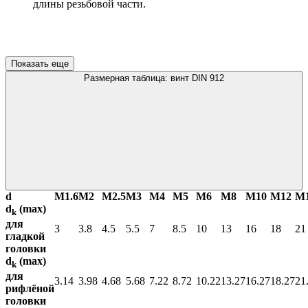
длины резьбовой части.
Показать еще
Размерная таблица: винт DIN 912
d
М1.6
М2
М2.5
М3
М4
М5
М6
М8
М10
М12
М
d
(max)
k
для
3
3.8
4.5
5.5
7
8.5
10
13
16
18
21
гладкой
головки
d
(max)
k
для
3.14
3.98
4.68
5.68
7.22
8.72
10.22
13.27
16.27
18.27
21
рифлёной
головки