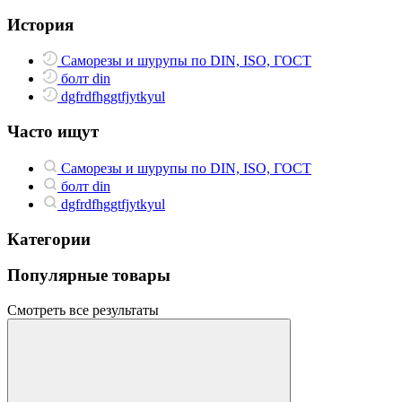
История
Саморезы и шурупы по DIN, ISO, ГОСТ
болт din
dgfrdfhggtfjytkyul
Часто ищут
Саморезы и шурупы по DIN, ISO, ГОСТ
болт din
dgfrdfhggtfjytkyul
Категории
Популярные товары
Смотреть все результаты