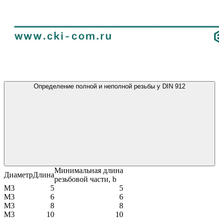
Определение полной и неполной резьбы у DIN 912
Минимальная длина
Диаметр
Длина
резьбовой части, b
М3
5
5
М3
6
6
М3
8
8
М3
10
10