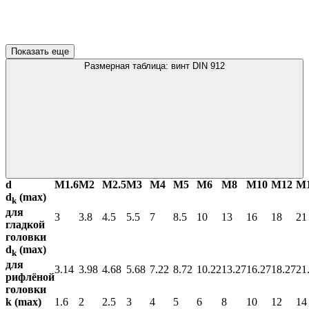
Показать еще
Размерная таблица: винт DIN 912
d
М1.6
М2
М2.5
М3
М4
М5
М6
М8
М10
М12
М
d
(max)
k
для
3
3.8
4.5
5.5
7
8.5
10
13
16
18
21
гладкой
головки
d
(max)
k
для
3.14
3.98
4.68
5.68
7.22
8.72
10.22
13.27
16.27
18.27
21
рифлёной
головки
k (max)
1.6
2
2.5
3
4
5
6
8
10
12
14