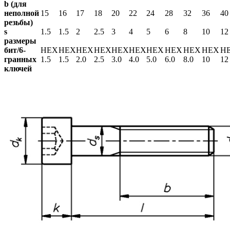
b (для
неполной
15
16
17
18
20
22
24
28
32
36
40
резьбы)
s
1.5
1.5
2
2.5
3
4
5
6
8
10
12
размеры
бит/6-
HEX
HEX
HEX
HEX
HEX
HEX
HEX
HEX
HEX
HEX
H
гранных
1.5
1.5
2.0
2.5
3.0
4.0
5.0
6.0
8.0
10
12
ключей