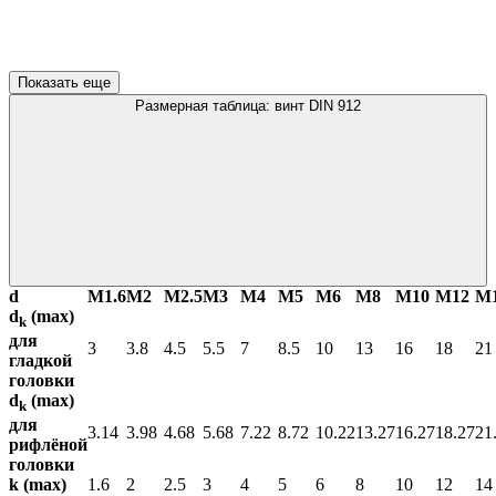
Показать еще
Размерная таблица: винт DIN 912
d
М1.6
М2
М2.5
М3
М4
М5
М6
М8
М10
М12
М
d
(max)
k
для
3
3.8
4.5
5.5
7
8.5
10
13
16
18
21
гладкой
головки
d
(max)
k
для
3.14
3.98
4.68
5.68
7.22
8.72
10.22
13.27
16.27
18.27
21
рифлёной
головки
k (max)
1.6
2
2.5
3
4
5
6
8
10
12
14