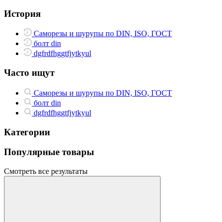
История
Саморезы и шурупы по DIN, ISO, ГОСТ
болт din
dgfrdfhggtfjytkyul
Часто ищут
Саморезы и шурупы по DIN, ISO, ГОСТ
болт din
dgfrdfhggtfjytkyul
Категории
Популярные товары
Смотреть все результаты