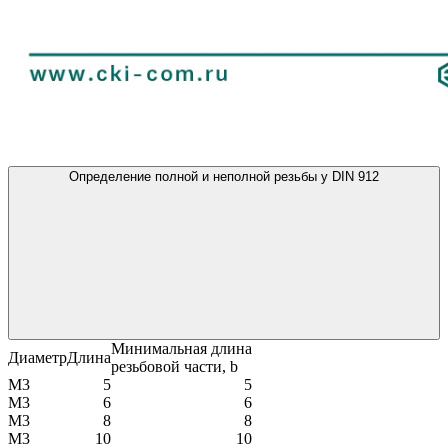
Определение полной и неполной резьбы у DIN 912
Минимальная длина
Диаметр
Длина
резьбовой части, b
М3
5
5
М3
6
6
М3
8
8
М3
10
10