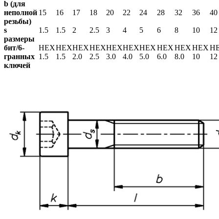
b (для
неполной
15
16
17
18
20
22
24
28
32
36
40
резьбы)
s
1.5
1.5
2
2.5
3
4
5
6
8
10
12
размеры
бит/6-
HEX
HEX
HEX
HEX
HEX
HEX
HEX
HEX
HEX
HEX
H
гранных
1.5
1.5
2.0
2.5
3.0
4.0
5.0
6.0
8.0
10
12
ключей