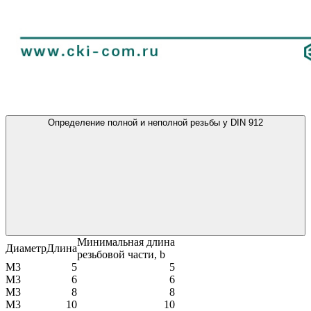
Определение полной и неполной резьбы у DIN 912
Минимальная длина
Диаметр
Длина
резьбовой части, b
М3
5
5
М3
6
6
М3
8
8
М3
10
10