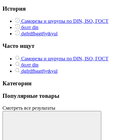
История
Саморезы и шурупы по DIN, ISO, ГОСТ
болт din
dgfrdfhggtfjytkyul
Часто ищут
Саморезы и шурупы по DIN, ISO, ГОСТ
болт din
dgfrdfhggtfjytkyul
Категории
Популярные товары
Смотреть все результаты