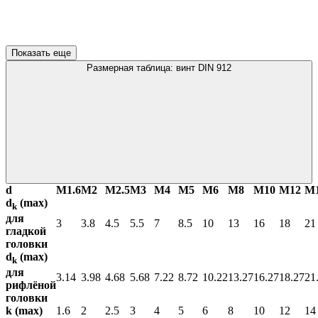
Показать еще
Размерная таблица: винт DIN 912
d
М1.6
М2
М2.5
М3
М4
М5
М6
М8
М10
М12
М
d
(max)
k
для
3
3.8
4.5
5.5
7
8.5
10
13
16
18
21
гладкой
головки
d
(max)
k
для
3.14
3.98
4.68
5.68
7.22
8.72
10.22
13.27
16.27
18.27
21
рифлёной
головки
k (max)
1.6
2
2.5
3
4
5
6
8
10
12
14