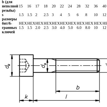
b (для
неполной
15
16
17
18
20
22
24
28
32
36
40
резьбы)
s
1.5
1.5
2
2.5
3
4
5
6
8
10
12
размеры
бит/6-
HEX
HEX
HEX
HEX
HEX
HEX
HEX
HEX
HEX
HEX
H
гранных
1.5
1.5
2.0
2.5
3.0
4.0
5.0
6.0
8.0
10
12
ключей