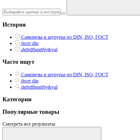
История
Саморезы и шурупы по DIN, ISO, ГОСТ
болт din
dgfrdfhggtfjytkyul
Часто ищут
Саморезы и шурупы по DIN, ISO, ГОСТ
болт din
dgfrdfhggtfjytkyul
Категории
Популярные товары
Смотреть все результаты