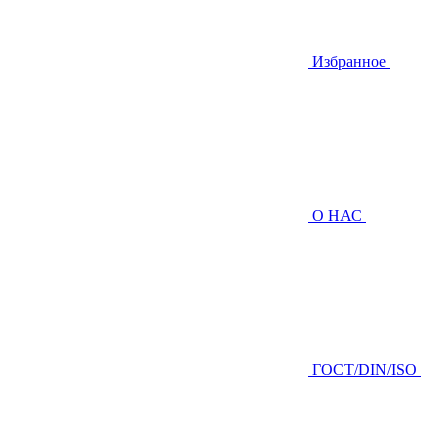
Избранное
О НАС
ГOCТ/DIN/ISO