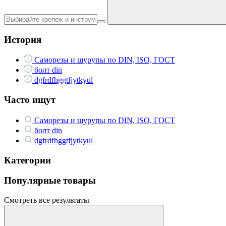
История
Саморезы и шурупы по DIN, ISO, ГОСТ
болт din
dgfrdfhggtfjytkyul
Часто ищут
Саморезы и шурупы по DIN, ISO, ГОСТ
болт din
dgfrdfhggtfjytkyul
Категории
Популярные товары
Смотреть все результаты