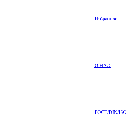
Избранное
О НАС
ГOCТ/DIN/ISO