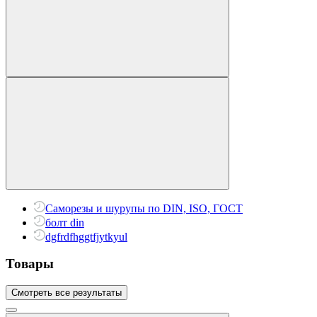
Саморезы и шурупы по DIN, ISO, ГОСТ
болт din
dgfrdfhggtfjytkyul
Товары
Смотреть все результаты