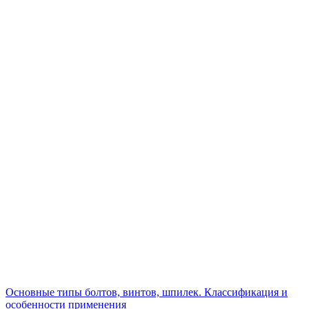
Основные типы болтов, винтов, шпилек. Классификация и
особенности применения