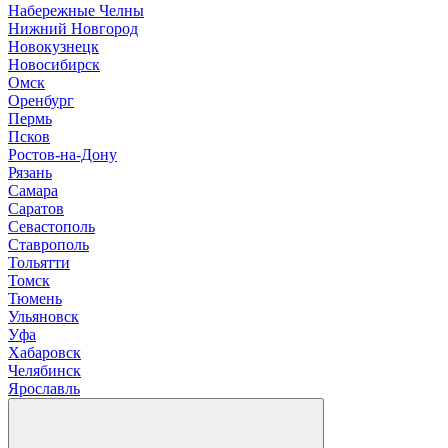
Н
абережные Челны
Нижний Новгород
Новокузнецк
Новосибирск
О
мск
Оренбург
П
ермь
Псков
Р
остов-на-Дону
Рязань
С
амара
Саратов
Севастополь
Ставрополь
Т
ольятти
Томск
Тюмень
У
льяновск
Уфа
Х
абаровск
Ч
елябинск
Я
рославль