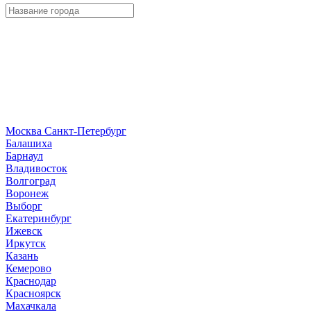
Москва
Санкт-Петербург
Б
алашиха
Барнаул
В
ладивосток
Волгоград
Воронеж
Выборг
Е
катеринбург
И
жевск
Иркутск
К
азань
Кемерово
Краснодар
Красноярск
М
ахачкала