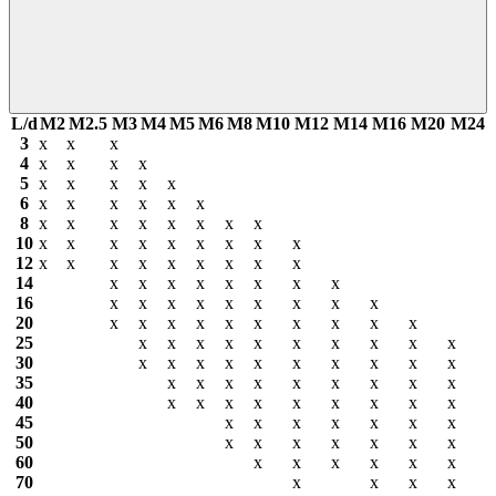
L/d
М2
М2.5
М3
М4
М5
М6
М8
М10
М12
М14
М16
М20
М24
3
х
х
х
4
х
х
х
х
5
х
х
х
х
х
6
х
х
х
х
х
х
8
х
х
х
х
х
х
х
х
10
х
х
х
х
х
х
х
х
х
12
х
х
х
х
х
х
х
х
х
14
х
х
х
х
х
х
х
х
16
х
х
х
х
х
х
х
х
х
20
х
х
х
х
х
х
х
х
х
х
25
х
х
х
х
х
х
х
х
х
х
30
х
х
х
х
х
х
х
х
х
х
35
х
х
х
х
х
х
х
х
х
40
х
х
х
х
х
х
х
х
х
45
х
х
х
х
х
х
х
50
х
х
х
х
х
х
х
60
х
х
х
х
х
х
70
х
х
х
х