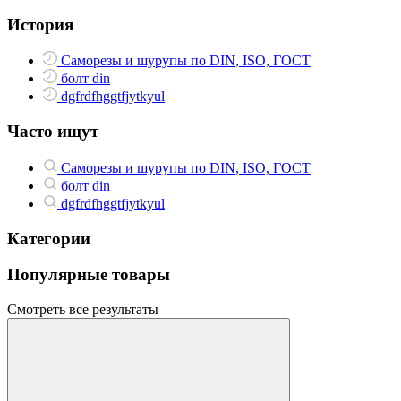
История
Саморезы и шурупы по DIN, ISO, ГОСТ
болт din
dgfrdfhggtfjytkyul
Часто ищут
Саморезы и шурупы по DIN, ISO, ГОСТ
болт din
dgfrdfhggtfjytkyul
Категории
Популярные товары
Смотреть все результаты