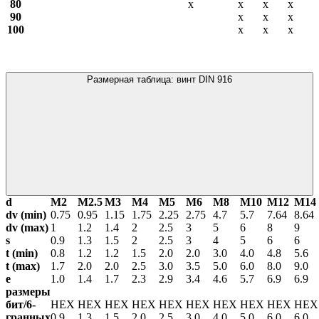
80
х
х
х
х
90
х
х
х
100
х
х
х
Размерная таблица: винт DIN 916
d
М2
М2.5
М3
М4
М5
М6
М8
М10
М12
М14
dv (min)
0.75
0.95
1.15
1.75
2.25
2.75
4.7
5.7
7.64
8.64
dv (max)
1
1.2
1.4
2
2.5
3
5
6
8
9
s
0.9
1.3
1.5
2
2.5
3
4
5
6
6
t (min)
0.8
1.2
1.2
1.5
2.0
2.0
3.0
4.0
4.8
5.6
t (max)
1.7
2.0
2.0
2.5
3.0
3.5
5.0
6.0
8.0
9.0
е
1.0
1.4
1.7
2.3
2.9
3.4
4.6
5.7
6.9
6.9
размеры
бит/6-
HEX
HEX
HEX
HEX
HEX
HEX
HEX
HEX
HEX
HE
гранных
0.9
1.3
1.5
2.0
2.5
3.0
4.0
5.0
6.0
6.0