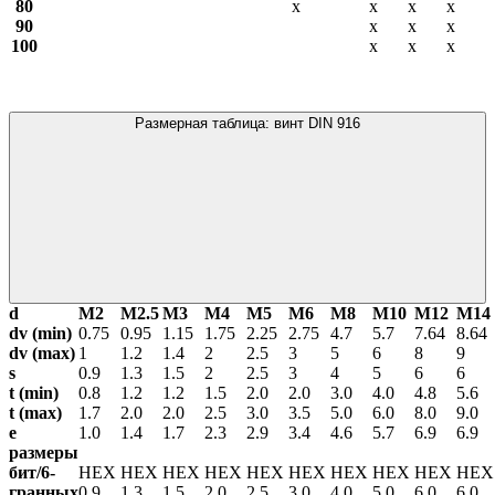
80
х
х
х
х
90
х
х
х
100
х
х
х
Размерная таблица: винт DIN 916
d
М2
М2.5
М3
М4
М5
М6
М8
М10
М12
М14
dv (min)
0.75
0.95
1.15
1.75
2.25
2.75
4.7
5.7
7.64
8.64
dv (max)
1
1.2
1.4
2
2.5
3
5
6
8
9
s
0.9
1.3
1.5
2
2.5
3
4
5
6
6
t (min)
0.8
1.2
1.2
1.5
2.0
2.0
3.0
4.0
4.8
5.6
t (max)
1.7
2.0
2.0
2.5
3.0
3.5
5.0
6.0
8.0
9.0
е
1.0
1.4
1.7
2.3
2.9
3.4
4.6
5.7
6.9
6.9
размеры
бит/6-
HEX
HEX
HEX
HEX
HEX
HEX
HEX
HEX
HEX
HE
гранных
0.9
1.3
1.5
2.0
2.5
3.0
4.0
5.0
6.0
6.0