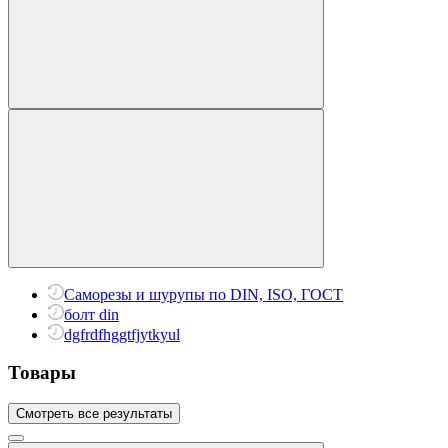
Саморезы и шурупы по DIN, ISO, ГОСТ
болт din
dgfrdfhggtfjytkyul
Товары
Смотреть все результаты