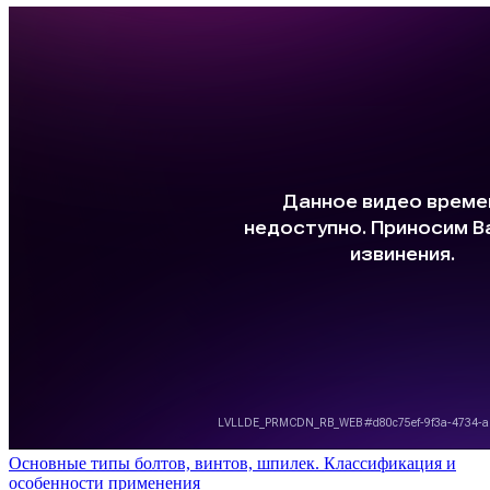
Основные типы болтов, винтов, шпилек. Классификация и
особенности применения