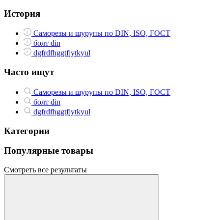
История
Саморезы и шурупы по DIN, ISO, ГОСТ
болт din
dgfrdfhggtfjytkyul
Часто ищут
Саморезы и шурупы по DIN, ISO, ГОСТ
болт din
dgfrdfhggtfjytkyul
Категории
Популярные товары
Смотреть все результаты