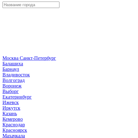
Москва
Санкт-Петербург
Б
алашиха
Барнаул
В
ладивосток
Волгоград
Воронеж
Выборг
Е
катеринбург
И
жевск
Иркутск
К
азань
Кемерово
Краснодар
Красноярск
М
ахачкала