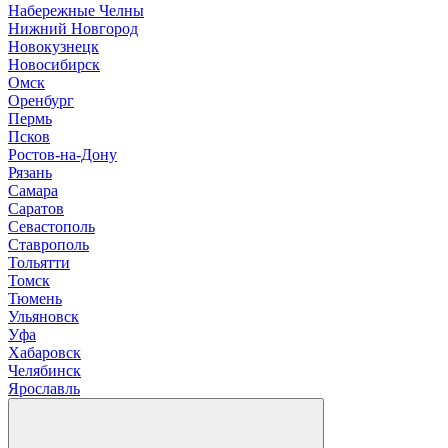
Н
абережные Челны
Нижний Новгород
Новокузнецк
Новосибирск
О
мск
Оренбург
П
ермь
Псков
Р
остов-на-Дону
Рязань
С
амара
Саратов
Севастополь
Ставрополь
Т
ольятти
Томск
Тюмень
У
льяновск
Уфа
Х
абаровск
Ч
елябинск
Я
рославль