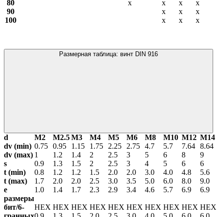
80
х
х
х
х
90
х
х
х
100
х
х
х
Размерная таблица: винт DIN 916
d
М2
М2.5
М3
М4
М5
М6
М8
М10
М12
М14
dv (min)
0.75
0.95
1.15
1.75
2.25
2.75
4.7
5.7
7.64
8.64
dv (max)
1
1.2
1.4
2
2.5
3
5
6
8
9
s
0.9
1.3
1.5
2
2.5
3
4
5
6
6
t (min)
0.8
1.2
1.2
1.5
2.0
2.0
3.0
4.0
4.8
5.6
t (max)
1.7
2.0
2.0
2.5
3.0
3.5
5.0
6.0
8.0
9.0
е
1.0
1.4
1.7
2.3
2.9
3.4
4.6
5.7
6.9
6.9
размеры
бит/6-
HEX
HEX
HEX
HEX
HEX
HEX
HEX
HEX
HEX
HE
гранных
0.9
1.3
1.5
2.0
2.5
3.0
4.0
5.0
6.0
6.0