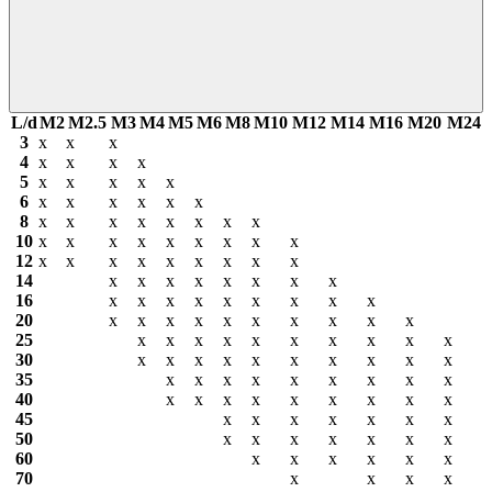
L/d
М2
М2.5
М3
М4
М5
М6
М8
М10
М12
М14
М16
М20
М24
3
х
х
х
4
х
х
х
х
5
х
х
х
х
х
6
х
х
х
х
х
х
8
х
х
х
х
х
х
х
х
10
х
х
х
х
х
х
х
х
х
12
х
х
х
х
х
х
х
х
х
14
х
х
х
х
х
х
х
х
16
х
х
х
х
х
х
х
х
х
20
х
х
х
х
х
х
х
х
х
х
25
х
х
х
х
х
х
х
х
х
х
30
х
х
х
х
х
х
х
х
х
х
35
х
х
х
х
х
х
х
х
х
40
х
х
х
х
х
х
х
х
х
45
х
х
х
х
х
х
х
50
х
х
х
х
х
х
х
60
х
х
х
х
х
х
70
х
х
х
х