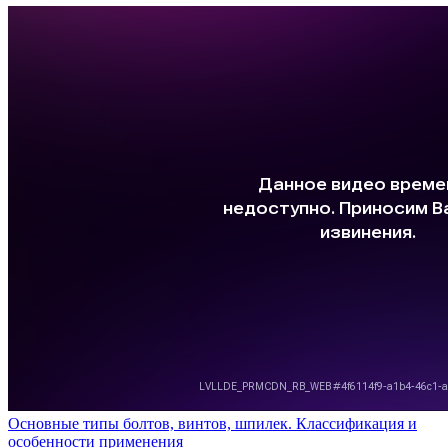
Основные типы болтов, винтов, шпилек. Классификация и
особенности применения