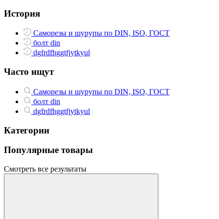
История
Саморезы и шурупы по DIN, ISO, ГОСТ
болт din
dgfrdfhggtfjytkyul
Часто ищут
Саморезы и шурупы по DIN, ISO, ГОСТ
болт din
dgfrdfhggtfjytkyul
Категории
Популярные товары
Смотреть все результаты