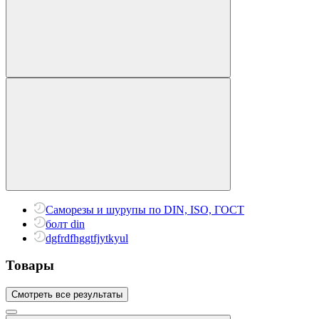
Саморезы и шурупы по DIN, ISO, ГОСТ
болт din
dgfrdfhggtfjytkyul
Товары
Смотреть все результаты