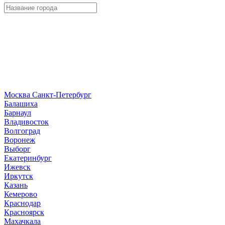
Москва
Санкт-Петербург
Б
алашиха
Барнаул
В
ладивосток
Волгоград
Воронеж
Выборг
Е
катеринбург
И
жевск
Иркутск
К
азань
Кемерово
Краснодар
Красноярск
М
ахачкала