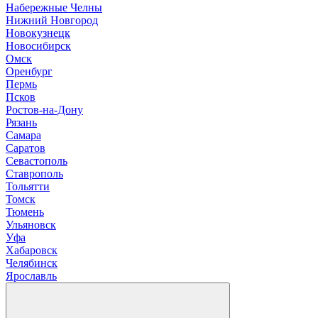
Н
абережные Челны
Нижний Новгород
Новокузнецк
Новосибирск
О
мск
Оренбург
П
ермь
Псков
Р
остов-на-Дону
Рязань
С
амара
Саратов
Севастополь
Ставрополь
Т
ольятти
Томск
Тюмень
У
льяновск
Уфа
Х
абаровск
Ч
елябинск
Я
рославль