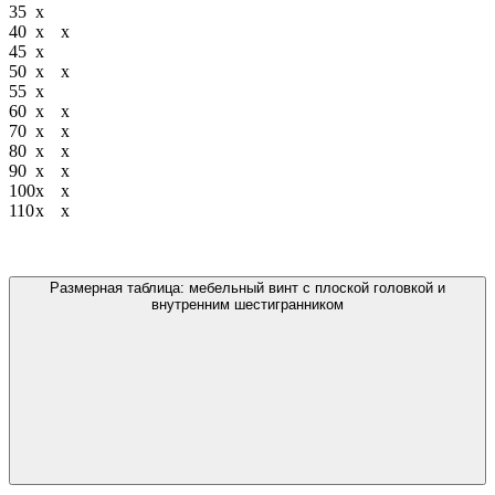
35
х
40
х
х
45
х
50
х
х
55
х
60
х
х
70
х
х
80
х
х
90
х
х
100
х
х
110
х
х
Размерная таблица: мебельный винт с плоской головкой и
внутренним шестигранником