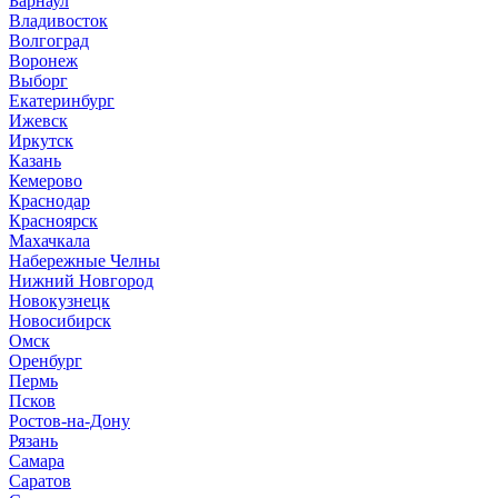
Барнаул
В
ладивосток
Волгоград
Воронеж
Выборг
Е
катеринбург
И
жевск
Иркутск
К
азань
Кемерово
Краснодар
Красноярск
М
ахачкала
Н
абережные Челны
Нижний Новгород
Новокузнецк
Новосибирск
О
мск
Оренбург
П
ермь
Псков
Р
остов-на-Дону
Рязань
С
амара
Саратов