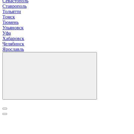
Севастополь
Ставрополь
Т
ольятти
Томск
Тюмень
У
льяновск
Уфа
Х
абаровск
Ч
елябинск
Я
рославль