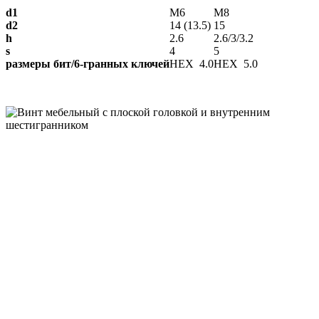
d1
М6
М8
d2
14 (13.5)
15
h
2.6
2.6/3/3.2
s
4
5
размеры бит/6-гранных ключей
HEX 4.0
HEX 5.0