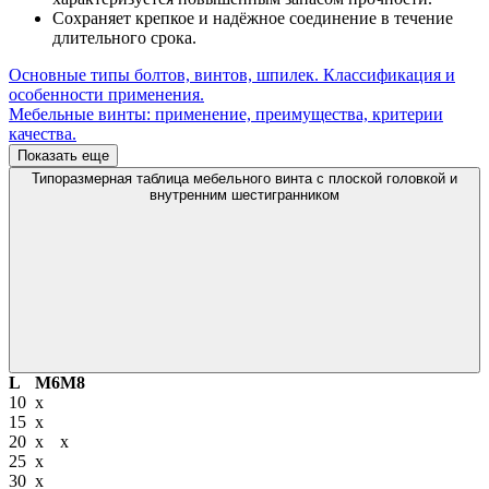
Сохраняет крепкое и надёжное соединение в течение
длительного срока.
Основные типы болтов, винтов, шпилек. Классификация и
особенности применения.
Мебельные винты: применение, преимущества, критерии
качества.
Показать еще
Типоразмерная таблица мебельного винта с плоской головкой и
внутренним шестигранником
L
М6
М8
10
х
15
х
20
х
х
25
х
30
х