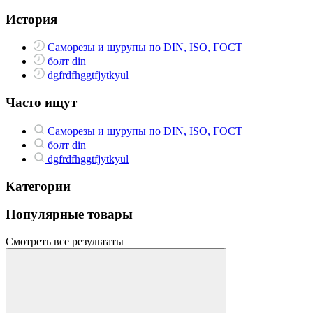
История
Саморезы и шурупы по DIN, ISO, ГОСТ
болт din
dgfrdfhggtfjytkyul
Часто ищут
Саморезы и шурупы по DIN, ISO, ГОСТ
болт din
dgfrdfhggtfjytkyul
Категории
Популярные товары
Смотреть все результаты