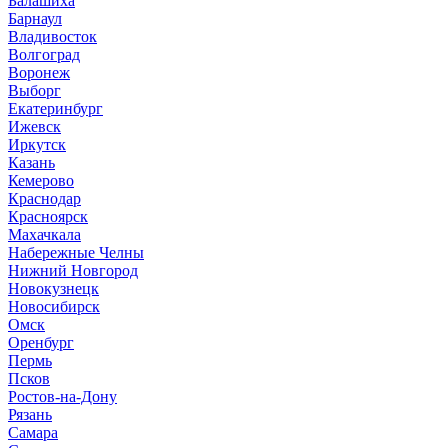
Б
алашиха
Барнаул
В
ладивосток
Волгоград
Воронеж
Выборг
Е
катеринбург
И
жевск
Иркутск
К
азань
Кемерово
Краснодар
Красноярск
М
ахачкала
Н
абережные Челны
Нижний Новгород
Новокузнецк
Новосибирск
О
мск
Оренбург
П
ермь
Псков
Р
остов-на-Дону
Рязань
С
амара