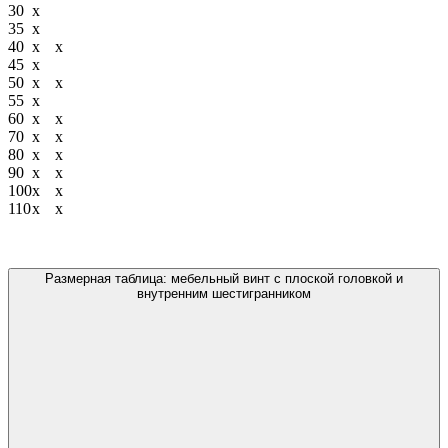
30
х
35
х
40
х
х
45
х
50
х
х
55
х
60
х
х
70
х
х
80
х
х
90
х
х
100
х
х
110
х
х
Размерная таблица: мебельный винт с плоской головкой и
внутренним шестигранником