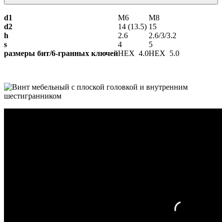
d1
М6
М8
d2
14 (13.5)
15
h
2.6
2.6/3/3.2
s
4
5
размеры бит/6-гранных ключей
HEX 4.0
HEX 5.0