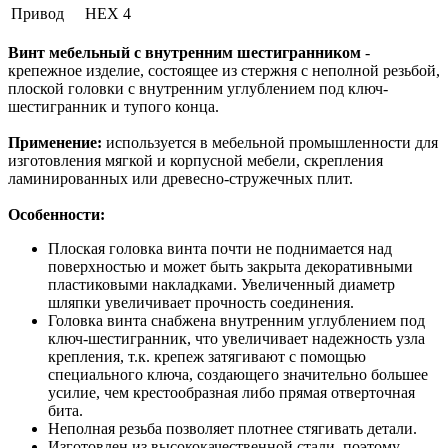
Привод
HEX 4
Винт мебельный с внутренним шестигранником
-
крепежное изделие, состоящее из стержня с неполной резьбой,
плоской головки с внутренним углублением под ключ-
шестигранник и тупого конца.
Применение:
используется в мебельной промышленности для
изготовления мягкой и корпусной мебели, скрепления
ламинированных или древесно-стружечных плит.
Особенности:
Плоская головка винта почти не поднимается над
поверхностью и может быть закрыта декоративными
пластиковыми накладками. Увеличенный диаметр
шляпки увеличивает прочность соединения.
Головка винта снабжена внутренним углублением под
ключ-шестигранник, что увеличивает надежность узла
крепления, т.к. крепеж затягивают с помощью
специального ключа, создающего значительно большее
усилие, чем крестообразная либо прямая отверточная
бита.
Неполная резьба позволяет плотнее стягивать детали.
Изготовлен из высококачественной стали, поэтому