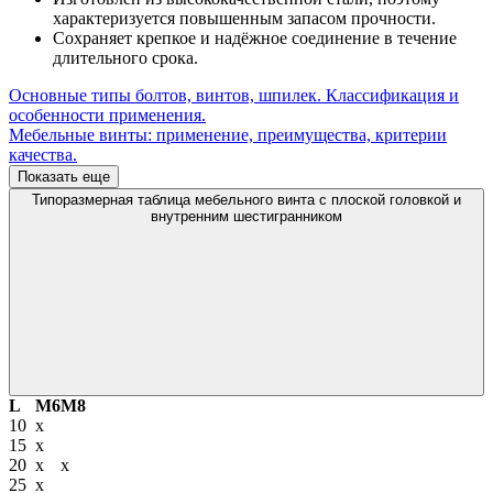
характеризуется повышенным запасом прочности.
Сохраняет крепкое и надёжное соединение в течение
длительного срока.
Основные типы болтов, винтов, шпилек. Классификация и
особенности применения.
Мебельные винты: применение, преимущества, критерии
качества.
Показать еще
Типоразмерная таблица мебельного винта с плоской головкой и
внутренним шестигранником
L
М6
М8
10
х
15
х
20
х
х
25
х