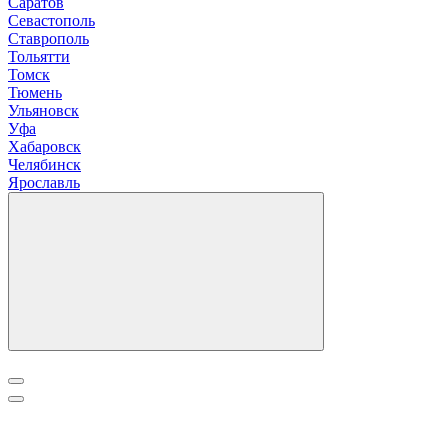
Саратов
Севастополь
Ставрополь
Т
ольятти
Томск
Тюмень
У
льяновск
Уфа
Х
абаровск
Ч
елябинск
Я
рославль