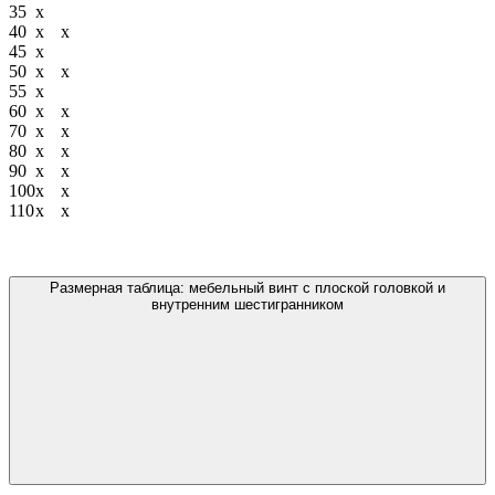
35
х
40
х
х
45
х
50
х
х
55
х
60
х
х
70
х
х
80
х
х
90
х
х
100
х
х
110
х
х
Размерная таблица: мебельный винт с плоской головкой и
внутренним шестигранником