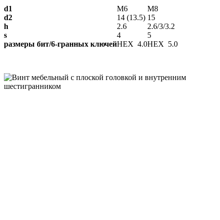
d1
М6
М8
d2
14 (13.5)
15
h
2.6
2.6/3/3.2
s
4
5
размеры бит/6-гранных ключей
HEX 4.0
HEX 5.0