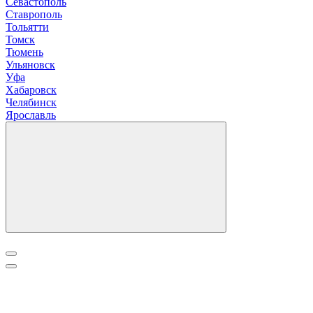
Севастополь
Ставрополь
Т
ольятти
Томск
Тюмень
У
льяновск
Уфа
Х
абаровск
Ч
елябинск
Я
рославль