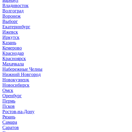
Барнаул
В
ладивосток
Волгоград
Воронеж
Выборг
Е
катеринбург
И
жевск
Иркутск
К
азань
Кемерово
Краснодар
Красноярск
М
ахачкала
Н
абережные Челны
Нижний Новгород
Новокузнецк
Новосибирск
О
мск
Оренбург
П
ермь
Псков
Р
остов-на-Дону
Рязань
С
амара
Саратов