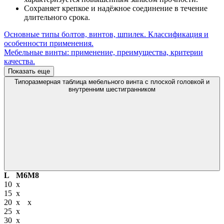
Сохраняет крепкое и надёжное соединение в течение
длительного срока.
Основные типы болтов, винтов, шпилек. Классификация и
особенности применения.
Мебельные винты: применение, преимущества, критерии
качества.
Показать еще
Типоразмерная таблица мебельного винта с плоской головкой и
внутренним шестигранником
L
М6
М8
10
х
15
х
20
х
х
25
х
30
х