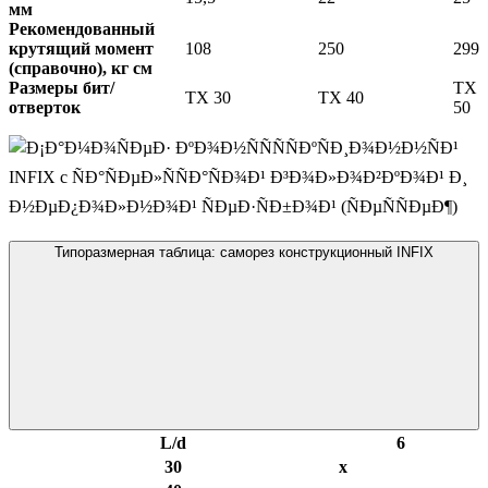
мм
Рекомендованный
крутящий момент
108
250
299
(справочно), кг см
Размеры бит/
TX
TX 30
TX 40
отверток
50
Типоразмерная таблица: саморез конструкционный INFIX
L/d
6
30
х