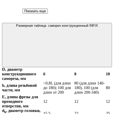
Показать еще
Размерная таблица: саморез конструкционный INFIX
D, диаметр
конструкционного
6
8
10
самореза, мм
~0,8L (для длин
80 (для длин 140-
b, длина резьбовой
до 180); 100 для
180), 100 (для
80
части, мм
длин от 200
длин 200-340)
E, длина фрезы для
проходного
12
12
12
отверстия, мм
d
, диаметр головки,
k
15,5
22
25