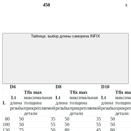
450
х
Таблица: выбор длины самореза INFIX
D6
D8
D10
Tfix max
Tfix max
Tfix ma
Lt
максимальная
Lt
максимальная
Lt
максим
L
длина
толщина
длина
толщина
длина
толщин
резьбы
прикрепляемой
резьбы
прикрепляемой
резьбы
прикре
детали
детали
детали
80
50
35
50
35
50
100
50
55
50
55
50
120
75
50
80
45
80