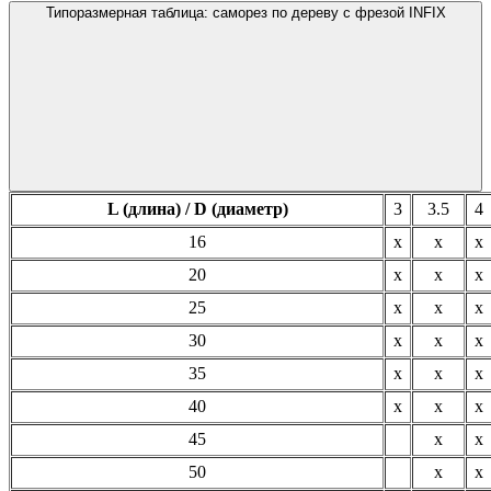
Типоразмерная таблица: саморез по дереву с фрезой INFIX
L (длина) / D (диаметр)
3
3.5
4
16
х
х
х
20
х
х
х
25
х
х
х
30
х
х
х
35
х
х
х
40
х
х
х
45
х
х
50
х
х