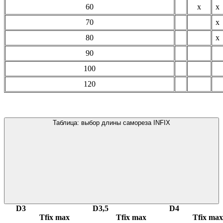
60
х
х
70
х
80
х
90
100
120
Таблица: выбор длины самореза INFIX
D3
D3,5
D4
Tfix max
Tfix max
Tfix max