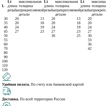
Lt
максимальная
Lt
максимальная
Lt
максима
L
длина
толщина
длина
толщина
длина
толщина
резьбы
прикрепляемой
резьбы
прикрепляемой
резьбы
прикреп
детали
детали
детали
30
20
13
20
13
20
35
20
18
20
18
20
40
24
19
24
19
24
45
27
23
27
23
27
50
30
25
30
55
33
60
36
70
42
80
90
100
110
120
Удобная оплата.
По счету или банковской картой
Доставка.
По всей территории России