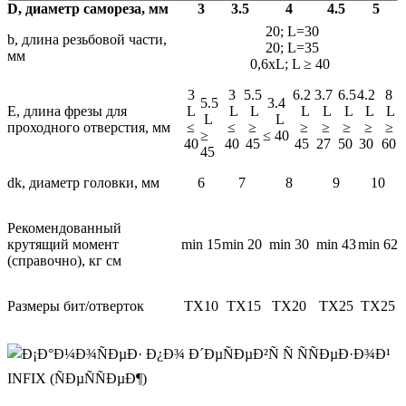
D, диаметр самореза, мм
3
3.5
4
4.5
5
20; L=30
b, длина резьбовой части,
20; L=35
мм
0,6хL; L ≥ 40
3
3
5.5
6.2
3.7
6.5
4.2
8
5.5
3.4
E, длина фрезы для
L
L
L
L
L
L
L
L
L
L
проходного отверстия, мм
≤
≤
≥
≥
≥
≥
≥
≥
≥
≤ 40
40
40
45
45
27
50
30
60
45
dk, диаметр головки, мм
6
7
8
9
10
Рекомендованный
крутящий момент
min 15
min 20
min 30
min 43
min 62
(справочно), кг см
Размеры бит/отверток
TX10
TX15
TX20
TX25
TX25