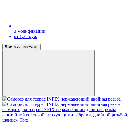
3 модификации
от 1,35 руб.
Быстрый просмотр
Саморез для террас INFIX нержавеющий двойная резьба
с потайной головкой, зенкующими рёбрами, двойной резьбой,
шлицем Torx