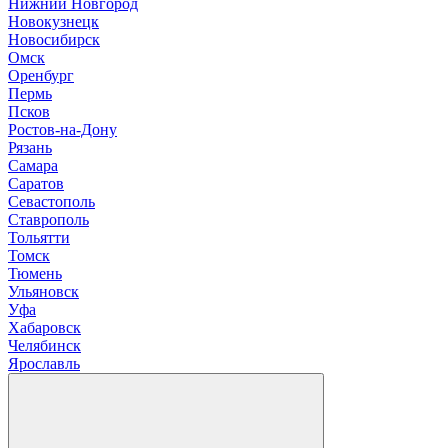
Нижний Новгород
Новокузнецк
Новосибирск
О
мск
Оренбург
П
ермь
Псков
Р
остов-на-Дону
Рязань
С
амара
Саратов
Севастополь
Ставрополь
Т
ольятти
Томск
Тюмень
У
льяновск
Уфа
Х
абаровск
Ч
елябинск
Я
рославль