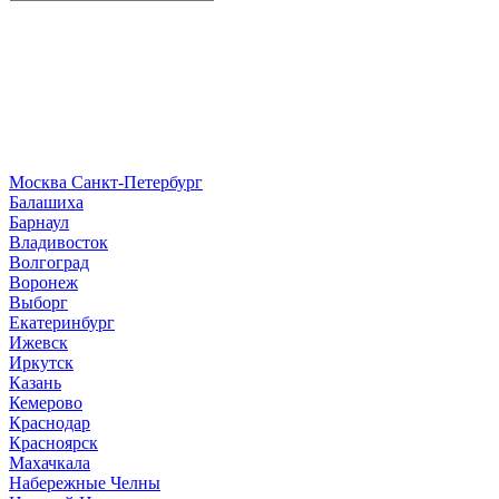
Москва
Санкт-Петербург
Б
алашиха
Барнаул
В
ладивосток
Волгоград
Воронеж
Выборг
Е
катеринбург
И
жевск
Иркутск
К
азань
Кемерово
Краснодар
Красноярск
М
ахачкала
Н
абережные Челны