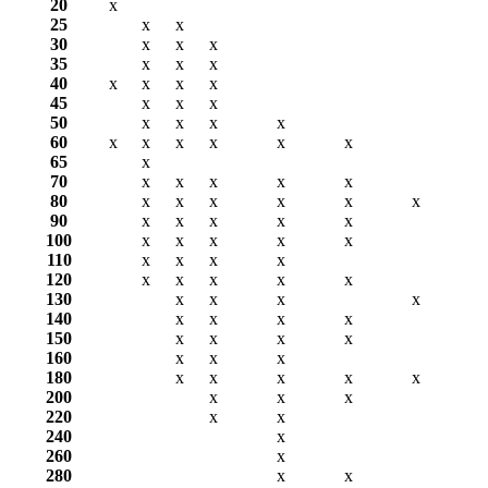
20
х
25
х
х
30
х
х
х
35
х
х
х
40
х
х
х
х
45
х
х
х
50
х
х
х
х
60
х
х
х
х
х
х
65
х
70
х
х
х
х
х
80
х
х
х
х
х
х
90
х
х
х
х
х
100
х
х
х
х
х
110
х
х
х
х
120
х
х
х
х
х
130
х
х
х
х
140
х
х
х
х
150
х
х
х
х
160
х
х
х
180
х
х
х
х
х
200
х
х
х
220
х
х
240
х
260
х
280
х
х