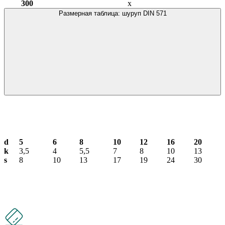
300
х
Размерная таблица: шуруп DIN 571
d
5
6
8
10
12
16
20
k
3,5
4
5,5
7
8
10
13
s
8
10
13
17
19
24
30