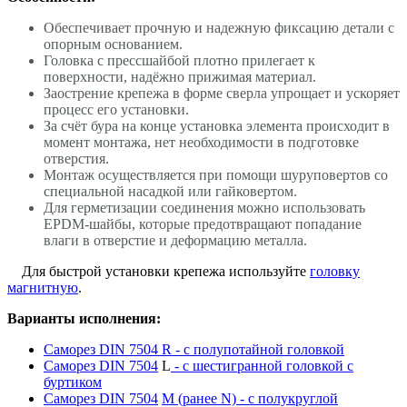
Обеспечивает прочную и надежную фиксацию детали с
опорным основанием.
Головка с прессшайбой плотно прилегает к
поверхности, надёжно прижимая материал.
Заострение крепежа в форме сверла упрощает и ускоряет
процесс его установки.
За счёт бура на конце установка элемента происходит в
момент монтажа, нет необходимости в подготовке
отверстия.
Монтаж осуществляется при помощи шуруповертов со
специальной насадкой или гайковертом.
Для герметизации соединения можно использовать
EPDM-шайбы, которые предотвращают попадание
влаги в отверстие и деформацию металла.
Для быстрой установки крепежа используйте
головку
магнитную
.
Варианты исполнения:
Саморез DIN 7504 R
-
c
полупотайной головкой
Саморез DIN 7504
L
- с шестигранной головкой с
буртиком
Саморез DIN 7504
М (ранее N) - с полукруглой