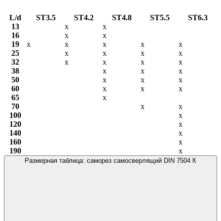
L/d
ST3.5
ST4.2
ST4.8
ST5.5
ST6.3
13
х
х
16
х
х
19
х
х
х
х
х
25
х
х
х
х
32
х
х
х
х
38
х
х
х
50
х
х
х
60
х
х
х
65
х
70
х
х
100
х
120
х
140
х
160
х
190
х
Размерная таблица: саморез самосверлящий DIN 7504 К