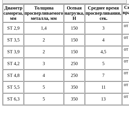
Ск
Диаметр
Толщина
Осевая
Среднее время
вр
самореза,
просверливаемого
нагрузка,
просверливания,
мм
металла, мм
Н
сек.
от
ST 2,9
1,4
150
3
от
ST 3,5
2
150
4
от
ST 3,9
2
150
4,5
от
ST 4,2
3
250
5
от
ST 4,8
4
250
7
от
ST 5,5
5
350
11
от
ST 6,3
5
350
13