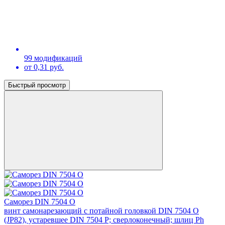
99 модификаций
от 0,31 руб.
Быстрый просмотр
Саморез DIN 7504 O
винт самонарезающий с потайной головкой DIN 7504 О
(JP82), устаревшее DIN 7504 P; сверлоконечный; шлиц Ph