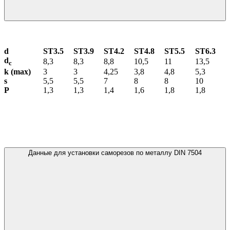
d
ST3.5
ST3.9
ST4.2
ST4.8
ST5.5
ST6.3
d
8,3
8,3
8,8
10,5
11
13,5
с
k (max)
3
3
4,25
3,8
4,8
5,3
s
5,5
5,5
7
8
8
10
P
1,3
1,3
1,4
1,6
1,8
1,8
Данные для установки саморезов по металлу DIN 7504