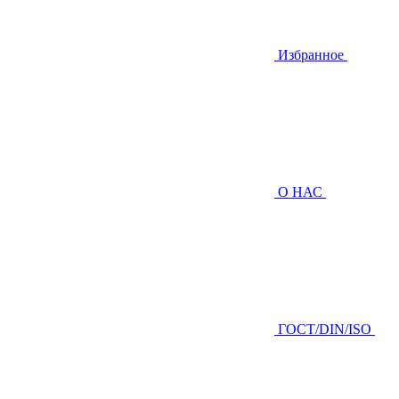
Избранное
О НАС
ГOCТ/DIN/ISO