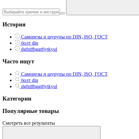
История
Саморезы и шурупы по DIN, ISO, ГОСТ
болт din
dgfrdfhggtfjytkyul
Часто ищут
Саморезы и шурупы по DIN, ISO, ГОСТ
болт din
dgfrdfhggtfjytkyul
Категории
Популярные товары
Смотреть все результаты