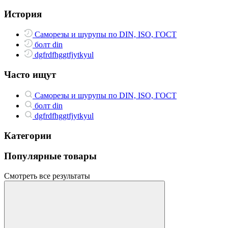
История
Саморезы и шурупы по DIN, ISO, ГОСТ
болт din
dgfrdfhggtfjytkyul
Часто ищут
Саморезы и шурупы по DIN, ISO, ГОСТ
болт din
dgfrdfhggtfjytkyul
Категории
Популярные товары
Смотреть все результаты