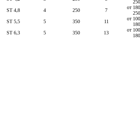
25
от 18
ST 4,8
4
250
7
25
от 10
ST 5,5
5
350
11
18
от 10
ST 6,3
5
350
13
18