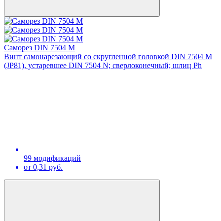
Саморез DIN 7504 M
Винт самонарезающий со скругленной головкой DIN 7504 М
(JP81), устаревшее DIN 7504 N; сверлоконечный; шлиц Ph
99 модификаций
от 0,31 руб.