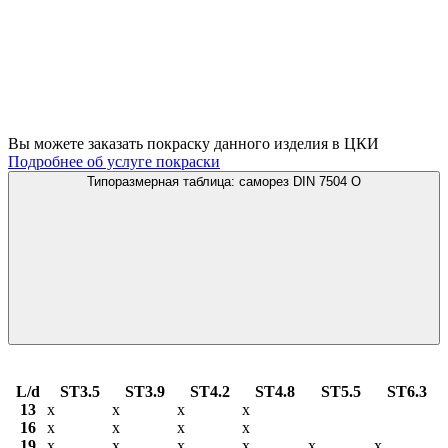
Вы можете заказать покраску данного изделия в ЦКИ
Подробнее об услуге покраски
Типоразмерная таблица: саморез DIN 7504 О
L/d
ST3.5
ST3.9
ST4.2
ST4.8
ST5.5
ST6.3
13
х
х
х
х
16
х
х
х
х
19
х
х
х
х
х
х