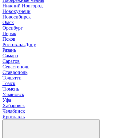
Н
абережные Челны
Нижний Новгород
Новокузнецк
Новосибирск
О
мск
Оренбург
П
ермь
Псков
Р
остов-на-Дону
Рязань
С
амара
Саратов
Севастополь
Ставрополь
Т
ольятти
Томск
Тюмень
У
льяновск
Уфа
Х
абаровск
Ч
елябинск
Я
рославль