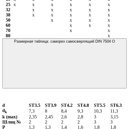
25
х
х
х
х
х
х
32
х
х
х
х
х
38
х
х
х
х
х
50
х
х
х
х
60
х
х
х
70
х
х
80
х
Размерная таблица: саморез самосверлящий DIN 7504 О
d
ST3.5
ST3.9
ST4.2
ST4.8
ST5.5
ST6.3
d
7,3
8
8,4
9,3
10,3
11,3
k
k (max)
2,35
2,45
2,6
2,8
3
3,15
Шлиц №
2
2
2
2
3
3
P
1,3
1,3
1,4
1,6
1,8
1,8