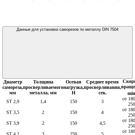
Данные для установки саморезов по металлу DIN 7504
Скор
Диаметр
Толщина
Осевая
Среднее время
враще
самореза,
просверливаемого
нагрузка,
просверливания,
мм
металла, мм
Н
сек.
mi
от 18
ST 2,9
1,4
150
3
25
от 18
ST 3,5
2
150
4
25
от 18
ST 3,9
2
150
4,5
25
от 18
ST 4,2
3
250
5