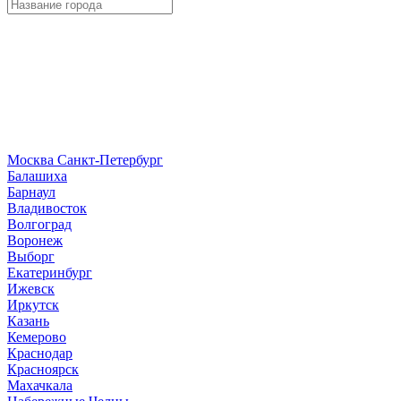
Москва
Санкт-Петербург
Б
алашиха
Барнаул
В
ладивосток
Волгоград
Воронеж
Выборг
Е
катеринбург
И
жевск
Иркутск
К
азань
Кемерово
Краснодар
Красноярск
М
ахачкала