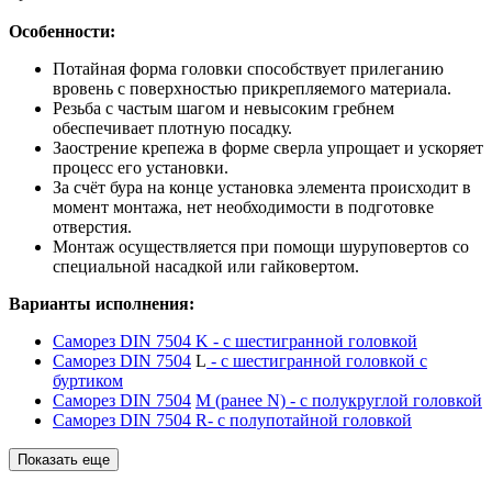
Особенности:
Потайная форма головки способствует прилеганию
вровень с поверхностью прикрепляемого материала.
Резьба с частым шагом и невысоким гребнем
обеспечивает плотную посадку.
Заострение крепежа в форме сверла упрощает и ускоряет
процесс его установки.
За счёт бура на конце установка элемента происходит в
момент монтажа, нет необходимости в подготовке
отверстия.
Монтаж осуществляется при помощи шуруповертов со
специальной насадкой или гайковертом.
Варианты исполнения:
Саморез DIN 7504 K
- с шестигранной головкой
Саморез DIN 7504
L
- с шестигранной головкой с
буртиком
Саморез DIN 7504
М (ранее N) - с полукруглой головкой
Саморез DIN 7504
R
- с полупотайной головкой
Показать еще