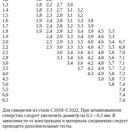
1,3
1,8
2,2
2,7
3,0
1,4
1,8
2,3
2,7
3,1
3,2
1,5
1,8
2,3
2,8
3,1
3,2
1,6
1,9
2,4
2,8
3,1
3,3
3,8
1,7
1,9
2,4
2,8
3,2
3,3
3,9
1,8
1,9
2,4
2,9
3,2
3,4
3,9
4,5
5,3
1,9
2,4
2,9
3,3
3,4
3,9
4,6
5,3
2,0
2,5
2,9
3,3
3,5
4,0
4,6
5,4
6,7
2,2
2,5
3,0
3,3
3,5
4,0
4,7
5,5
6,8
2,5
3,0
3,4
3,6
4,1
4,8
5,6
7,0
2,8
3,1
3,4
3,6
4,2
4,8
5,6
7,1
3,0
3,4
3,6
4,2
4,8
5,7
7,1
3,5
3,7
4,2
4,9
5,7
7,2
4,0
4,3
4,9
5,8
7,3
4,5
5,0
5,8
7,3
5,0
5,8
7,4
5,5
7,4
6,0
7,4
6,5
7,4
Для саморезов из стали С1018–С1022. При штампованном
отверстии следует увеличить диаметр на 0,1—0,3 мм. В
зависимости от конструкции и материала соединения следует
проводить дополнительные тесты.