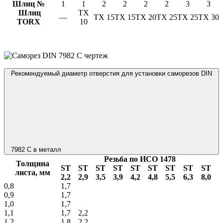
Шлиц №
1
1
2
2
2
2
3
3
Шлиц
TX
—
TX 15
TX 15
TX 20
TX 25
TX 25
TX 30
TORX
10
Рекомендуемый диаметр отверстия для установки саморезов DIN
7982 C в металл
Резьба по ИСО 1478
Толщина
ST
ST
ST
ST
ST
ST
ST
ST
ST
листа, мм
2,2
2,9
3,5
3,9
4,2
4,8
5,5
6,3
8,0
0,8
1,7
0,9
1,7
1,0
1,7
1,1
1,7
2,2
1,2
1,8
2,2