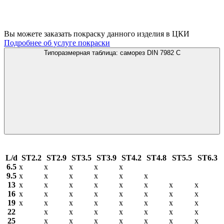
Вы можете заказать покраску данного изделия в ЦКИ
Подробнее об услуге покраски
Типоразмерная таблица: саморез DIN 7982 C
L/d
ST2.2
ST2.9
ST3.5
ST3.9
ST4.2
ST4.8
ST5.5
ST6.3
6.5
х
х
х
х
х
9.5
х
х
х
х
х
х
13
х
х
х
х
х
х
х
х
16
х
х
х
х
х
х
х
х
19
х
х
х
х
х
х
х
х
22
х
х
х
х
х
х
х
25
х
х
х
х
х
х
х