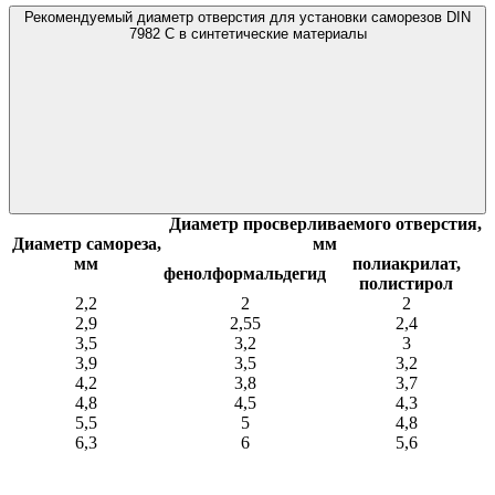
Рекомендуемый диаметр отверстия для установки саморезов DIN
7982 C в синтетические материалы
Диаметр просверливаемого отверстия,
Диаметр самореза,
мм
мм
полиакрилат,
фенолформальдегид
полистирол
2,2
2
2
2,9
2,55
2,4
3,5
3,2
3
3,9
3,5
3,2
4,2
3,8
3,7
4,8
4,5
4,3
5,5
5
4,8
6,3
6
5,6