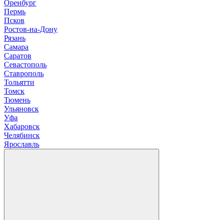
Оренбург
П
ермь
Псков
Р
остов-на-Дону
Рязань
С
амара
Саратов
Севастополь
Ставрополь
Т
ольятти
Томск
Тюмень
У
льяновск
Уфа
Х
абаровск
Ч
елябинск
Я
рославль