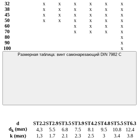
32
х
х
х
х
х
х
38
х
х
х
х
х
х
45
х
х
х
х
х
х
50
х
х
х
х
х
х
60
х
х
х
х
70
х
х
х
х
80
х
90
х
100
х
Размерная таблица: винт самонарезающий DIN 7982 С
d
ST2.2
ST2.9
ST3.5
ST3.9
ST4.2
ST4.8
ST5.5
ST6.3
d
(max)
4,3
5.5
6.8
7.5
8.1
9.5
10.8
12.4
k
k (max)
1,3
1.7
2.1
2.3
2.5
3
3.4
3.8