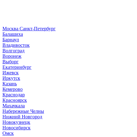
Москва
Санкт-Петербург
Б
алашиха
Барнаул
В
ладивосток
Волгоград
Воронеж
Выборг
Е
катеринбург
И
жевск
Иркутск
К
азань
Кемерово
Краснодар
Красноярск
М
ахачкала
Н
абережные Челны
Нижний Новгород
Новокузнецк
Новосибирск
О
мск