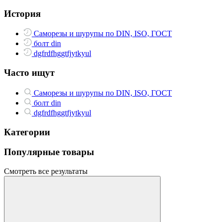
История
Саморезы и шурупы по DIN, ISO, ГОСТ
болт din
dgfrdfhggtfjytkyul
Часто ищут
Саморезы и шурупы по DIN, ISO, ГОСТ
болт din
dgfrdfhggtfjytkyul
Категории
Популярные товары
Смотреть все результаты