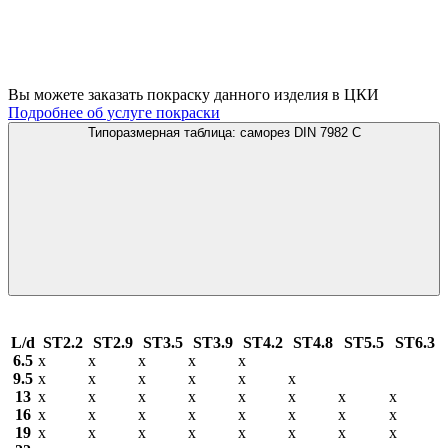
Вы можете заказать покраску данного изделия в ЦКИ
Подробнее об услуге покраски
Типоразмерная таблица: саморез DIN 7982 C
L/d
ST2.2
ST2.9
ST3.5
ST3.9
ST4.2
ST4.8
ST5.5
ST6.3
6.5
х
х
х
х
х
9.5
х
х
х
х
х
х
13
х
х
х
х
х
х
х
х
16
х
х
х
х
х
х
х
х
19
х
х
х
х
х
х
х
х