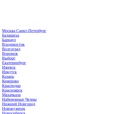
Москва
Санкт-Петербург
Б
алашиха
Барнаул
В
ладивосток
Волгоград
Воронеж
Выборг
Е
катеринбург
И
жевск
Иркутск
К
азань
Кемерово
Краснодар
Красноярск
М
ахачкала
Н
абережные Челны
Нижний Новгород
Новокузнецк
Новосибирск