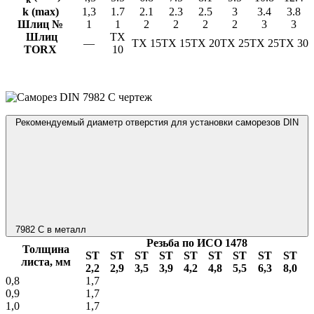
k (max)
1,3
1.7
2.1
2.3
2.5
3
3.4
3.8
Шлиц №
1
1
2
2
2
2
3
3
Шлиц
TX
—
TX 15
TX 15
TX 20
TX 25
TX 25
TX 30
TORX
10
Рекомендуемый диаметр отверстия для установки саморезов DIN
7982 C в металл
Резьба по ИСО 1478
Толщина
ST
ST
ST
ST
ST
ST
ST
ST
ST
листа, мм
2,2
2,9
3,5
3,9
4,2
4,8
5,5
6,3
8,0
0,8
1,7
0,9
1,7
1,0
1,7