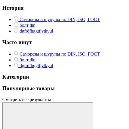
История
Саморезы и шурупы по DIN, ISO, ГОСТ
болт din
dgfrdfhggtfjytkyul
Часто ищут
Саморезы и шурупы по DIN, ISO, ГОСТ
болт din
dgfrdfhggtfjytkyul
Категории
Популярные товары
Смотреть все результаты