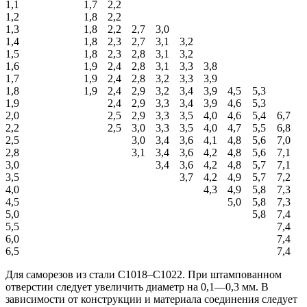
1,1
1,7
2,2
1,2
1,8
2,2
1,3
1,8
2,2
2,7
3,0
1,4
1,8
2,3
2,7
3,1
3,2
1,5
1,8
2,3
2,8
3,1
3,2
1,6
1,9
2,4
2,8
3,1
3,3
3,8
1,7
1,9
2,4
2,8
3,2
3,3
3,9
1,8
1,9
2,4
2,9
3,2
3,4
3,9
4,5
5,3
1,9
2,4
2,9
3,3
3,4
3,9
4,6
5,3
2,0
2,5
2,9
3,3
3,5
4,0
4,6
5,4
6,7
2,2
2,5
3,0
3,3
3,5
4,0
4,7
5,5
6,8
2,5
3,0
3,4
3,6
4,1
4,8
5,6
7,0
2,8
3,1
3,4
3,6
4,2
4,8
5,6
7,1
3,0
3,4
3,6
4,2
4,8
5,7
7,1
3,5
3,7
4,2
4,9
5,7
7,2
4,0
4,3
4,9
5,8
7,3
4,5
5,0
5,8
7,3
5,0
5,8
7,4
5,5
7,4
6,0
7,4
6,5
7,4
Для саморезов из стали С1018–С1022. При штампованном
отверстии следует увеличить диаметр на 0,1—0,3 мм. В
зависимости от конструкции и материала соединения следует