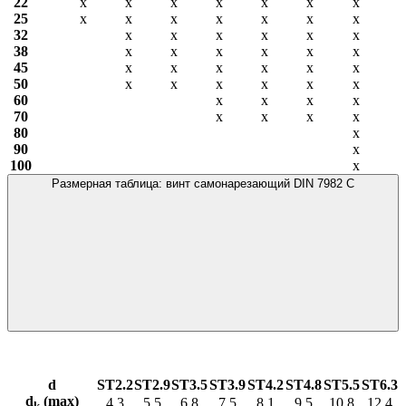
22
х
х
х
х
х
х
х
25
х
х
х
х
х
х
х
32
х
х
х
х
х
х
38
х
х
х
х
х
х
45
х
х
х
х
х
х
50
х
х
х
х
х
х
60
х
х
х
х
70
х
х
х
х
80
х
90
х
100
х
Размерная таблица: винт самонарезающий DIN 7982 С
d
ST2.2
ST2.9
ST3.5
ST3.9
ST4.2
ST4.8
ST5.5
ST6.3
d
(max)
4,3
5.5
6.8
7.5
8.1
9.5
10.8
12.4
k