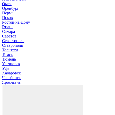
О
мск
Оренбург
П
ермь
Псков
Р
остов-на-Дону
Рязань
С
амара
Саратов
Севастополь
Ставрополь
Т
ольятти
Томск
Тюмень
У
льяновск
Уфа
Х
абаровск
Ч
елябинск
Я
рославль