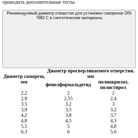
проводить дополнительные тесты.
Рекомендуемый диаметр отверстия для установки саморезов DIN
7982 C в синтетические материалы
Диаметр просверливаемого отверстия,
Диаметр самореза,
мм
мм
полиакрилат,
фенолформальдегид
полистирол
2,2
2
2
2,9
2,55
2,4
3,5
3,2
3
3,9
3,5
3,2
4,2
3,8
3,7
4,8
4,5
4,3
5,5
5
4,8
6,3
6
5,6