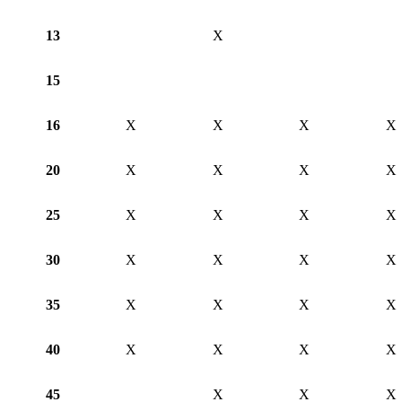
13
X
15
16
X
X
X
X
20
X
X
X
X
25
X
X
X
X
30
X
X
X
X
35
X
X
X
X
40
X
X
X
X
45
X
X
X