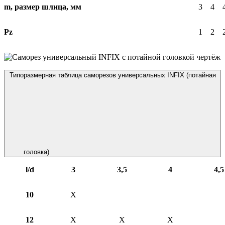
m, размер шлица, мм
3
4
Pz
1
2
Типоразмерная таблица саморезов универсальных INFIX (потайная
головка)
l/d
3
3,5
4
4,5
10
X
12
X
X
X