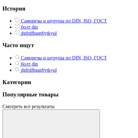
История
Саморезы и шурупы по DIN, ISO, ГОСТ
болт din
dgfrdfhggtfjytkyul
Часто ищут
Саморезы и шурупы по DIN, ISO, ГОСТ
болт din
dgfrdfhggtfjytkyul
Категории
Популярные товары
Смотреть все результаты