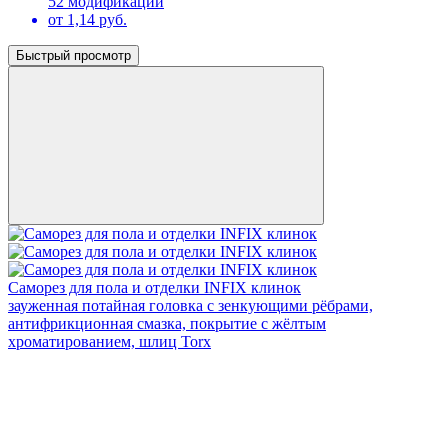
52 модификации
от 1,14 руб.
Быстрый просмотр
Саморез для пола и отделки INFIX клинок
зауженная потайная головка с зенкующими рёбрами,
антифрикционная смазка, покрытие с жёлтым
хроматированием, шлиц Torx