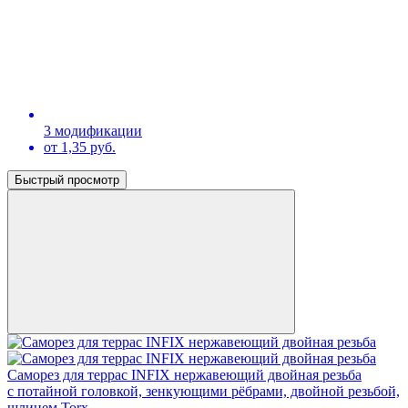
3 модификации
от 1,35 руб.
Быстрый просмотр
Саморез для террас INFIX нержавеющий двойная резьба
с потайной головкой, зенкующими рёбрами, двойной резьбой,
шлицем Torx