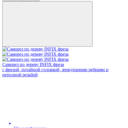
Саморез по дереву INFIX фреза
с фрезой, потайной головкой, зенкующими ребрами и
неполной резьбой