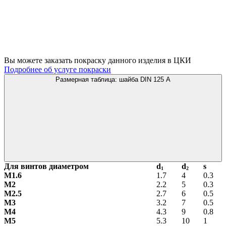
Вы можете заказать покраску данного изделия в ЦКИ
Подробнее об услуге покраски
Размерная таблица: шайба DIN 125 A
Для винтов диаметром
d
d
s
1
2
М1.6
1.7
4
0.3
М2
2.2
5
0.3
М2.5
2.7
6
0.5
М3
3.2
7
0.5
М4
4.3
9
0.8
М5
5.3
10
1