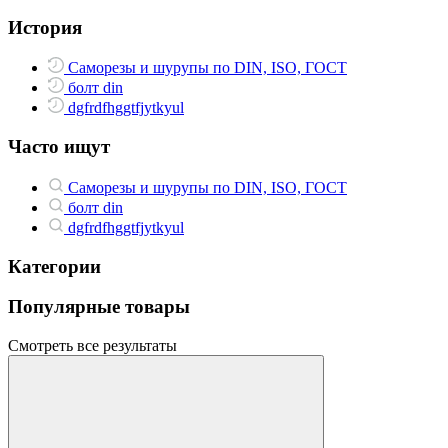
История
Саморезы и шурупы по DIN, ISO, ГОСТ
болт din
dgfrdfhggtfjytkyul
Часто ищут
Саморезы и шурупы по DIN, ISO, ГОСТ
болт din
dgfrdfhggtfjytkyul
Категории
Популярные товары
Смотреть все результаты