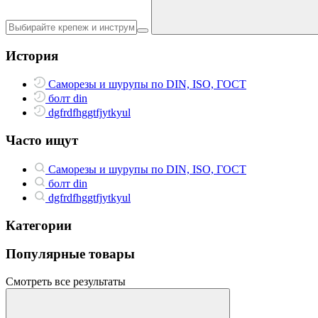
История
Саморезы и шурупы по DIN, ISO, ГОСТ
болт din
dgfrdfhggtfjytkyul
Часто ищут
Саморезы и шурупы по DIN, ISO, ГОСТ
болт din
dgfrdfhggtfjytkyul
Категории
Популярные товары
Смотреть все результаты