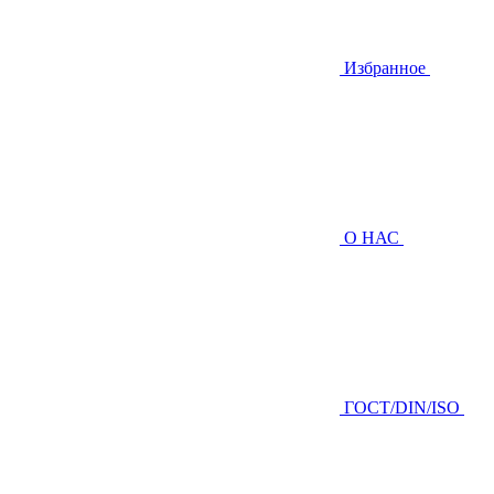
Избранное
О НАС
ГOCТ/DIN/ISO