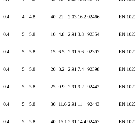
0.4
4
4.8
40
21
2.03
16.2
92466
EN 102
0.4
5
5.8
10
4.8
2.91
3.8
92354
EN 102
0.4
5
5.8
15
6.5
2.91
5.6
92397
EN 102
0.4
5
5.8
20
8.2
2.91
7.4
92398
EN 102
0.4
5
5.8
25
9.9
2.91
9.2
92442
EN 102
0.4
5
5.8
30
11.6
2.91
11
92443
EN 102
0.4
5
5.8
40
15.1
2.91
14.4
92467
EN 102