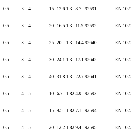
0.5
3
4
15
12.6
1.3
8.7
92591
EN 102
0.5
3
4
20
16.5
1.3
11.5
92592
EN 102
0.5
3
4
25
20
1.3
14.4
92640
EN 102
0.5
3
4
30
24.1
1.3
17.1
92642
EN 102
0.5
3
4
40
31.8
1.3
22.7
92641
EN 102
0.5
4
5
10
6.7
1.82
4.9
92593
EN 102
0.5
4
5
15
9.5
1.82
7.1
92594
EN 102
0.5
4
5
20
12.2
1.82
9.4
92595
EN 102