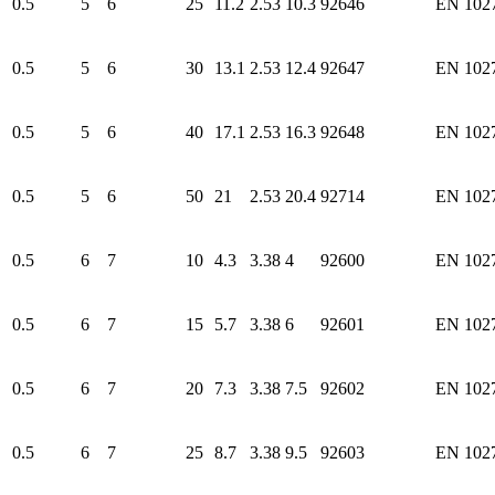
0.5
5
6
25
11.2
2.53
10.3
92646
EN 102
0.5
5
6
30
13.1
2.53
12.4
92647
EN 102
0.5
5
6
40
17.1
2.53
16.3
92648
EN 102
0.5
5
6
50
21
2.53
20.4
92714
EN 102
0.5
6
7
10
4.3
3.38
4
92600
EN 102
0.5
6
7
15
5.7
3.38
6
92601
EN 102
0.5
6
7
20
7.3
3.38
7.5
92602
EN 102
0.5
6
7
25
8.7
3.38
9.5
92603
EN 102