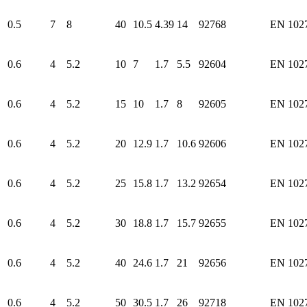
0.5
7
8
40
10.5
4.39
14
92768
EN 102
0.6
4
5.2
10
7
1.7
5.5
92604
EN 102
0.6
4
5.2
15
10
1.7
8
92605
EN 102
0.6
4
5.2
20
12.9
1.7
10.6
92606
EN 102
0.6
4
5.2
25
15.8
1.7
13.2
92654
EN 102
0.6
4
5.2
30
18.8
1.7
15.7
92655
EN 102
0.6
4
5.2
40
24.6
1.7
21
92656
EN 102
0.6
4
5.2
50
30.5
1.7
26
92718
EN 102