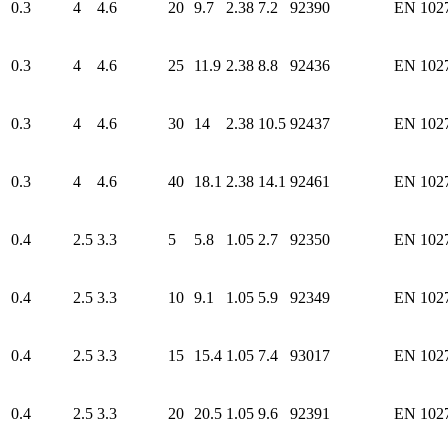
0.3
4
4.6
20
9.7
2.38
7.2
92390
EN 102
0.3
4
4.6
25
11.9
2.38
8.8
92436
EN 102
0.3
4
4.6
30
14
2.38
10.5
92437
EN 102
0.3
4
4.6
40
18.1
2.38
14.1
92461
EN 102
0.4
2.5
3.3
5
5.8
1.05
2.7
92350
EN 102
0.4
2.5
3.3
10
9.1
1.05
5.9
92349
EN 102
0.4
2.5
3.3
15
15.4
1.05
7.4
93017
EN 102
0.4
2.5
3.3
20
20.5
1.05
9.6
92391
EN 102