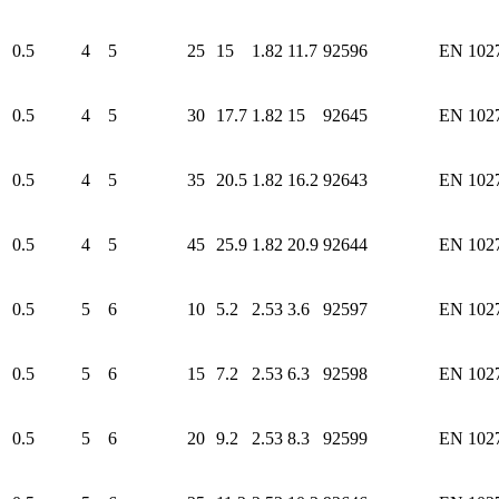
0.5
4
5
25
15
1.82
11.7
92596
EN 102
0.5
4
5
30
17.7
1.82
15
92645
EN 102
0.5
4
5
35
20.5
1.82
16.2
92643
EN 102
0.5
4
5
45
25.9
1.82
20.9
92644
EN 102
0.5
5
6
10
5.2
2.53
3.6
92597
EN 102
0.5
5
6
15
7.2
2.53
6.3
92598
EN 102
0.5
5
6
20
9.2
2.53
8.3
92599
EN 102