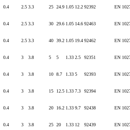
0.4
2.5
3.3
25
24.9
1.05
12.2
92392
EN 102
0.4
2.5
3.3
30
29.6
1.05
14.6
92463
EN 102
0.4
2.5
3.3
40
39.2
1.05
19.4
92462
EN 102
0.4
3
3.8
5
5
1.33
2.5
92351
EN 102
0.4
3
3.8
10
8.7
1.33
5
92393
EN 102
0.4
3
3.8
15
12.5
1.33
7.3
92394
EN 102
0.4
3
3.8
20
16.2
1.33
9.7
92438
EN 102
0.4
3
3.8
25
20
1.33
12
92439
EN 102