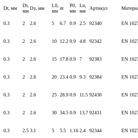
Di,
L0,
P0,
Ln,
Dt, мм
Dy, мм
nt
Артикул
Матери
мм
мм
мм
мм
0.3
2
2.6
5
6.7
0.9
2.5
92340
EN 102
0.3
2
2.6
10
12.2
0.9
4.8
92342
EN 102
0.3
2
2.6
15
17.8
0.9
7
92383
EN 102
0.3
2
2.6
20
23.4
0.9
9.3
92384
EN 102
0.3
2
2.6
25
28.9
0.9
11.5
92430
EN 102
0.3
2
2.6
30
34.5
0.9
13.7
92431
EN 102
0.3
2.5
3.1
5
5.5
1.16
2.4
92344
EN 102