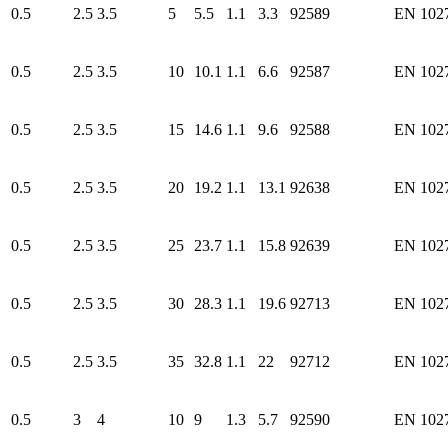
0.5
2.5
3.5
5
5.5
1.1
3.3
92589
EN 102
0.5
2.5
3.5
10
10.1
1.1
6.6
92587
EN 102
0.5
2.5
3.5
15
14.6
1.1
9.6
92588
EN 102
0.5
2.5
3.5
20
19.2
1.1
13.1
92638
EN 102
0.5
2.5
3.5
25
23.7
1.1
15.8
92639
EN 102
0.5
2.5
3.5
30
28.3
1.1
19.6
92713
EN 102
0.5
2.5
3.5
35
32.8
1.1
22
92712
EN 102
0.5
3
4
10
9
1.3
5.7
92590
EN 102