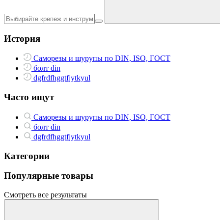
История
Саморезы и шурупы по DIN, ISO, ГОСТ
болт din
dgfrdfhggtfjytkyul
Часто ищут
Саморезы и шурупы по DIN, ISO, ГОСТ
болт din
dgfrdfhggtfjytkyul
Категории
Популярные товары
Смотреть все результаты