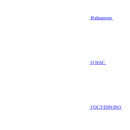
Избранное
О НАС
ГOCТ/DIN/ISO