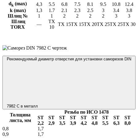
d
(max)
4,3
5.5
6.8
7.5
8.1
9.5
10.8
12.4
k
k (max)
1,3
1.7
2.1
2.3
2.5
3
3.4
3.8
Шлиц №
1
1
2
2
2
2
3
3
Шлиц
TX
—
TX 15
TX 15
TX 20
TX 25
TX 25
TX 30
TORX
10
Рекомендуемый диаметр отверстия для установки саморезов DIN
7982 C в металл
Резьба по ИСО 1478
Толщина
ST
ST
ST
ST
ST
ST
ST
ST
ST
листа, мм
2,2
2,9
3,5
3,9
4,2
4,8
5,5
6,3
8,0
0,8
1,7
0,9
1,7