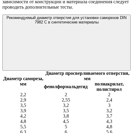
зависимости от конструкции и материала соединения следует
проводить дополнительные тесты.
Рекомендуемый диаметр отверстия для установки саморезов DIN
7982 C в синтетические материалы
Диаметр просверливаемого отверстия,
Диаметр самореза,
мм
мм
полиакрилат,
фенолформальдегид
полистирол
2,2
2
2
2,9
2,55
2,4
3,5
3,2
3
3,9
3,5
3,2
4,2
3,8
3,7
4,8
4,5
4,3
5,5
5
4,8
6,3
6
5,6