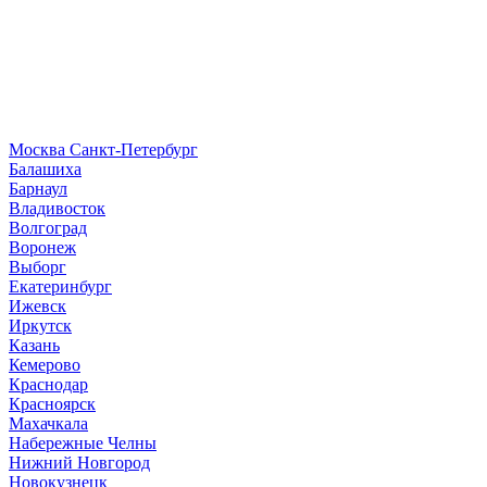
Москва
Санкт-Петербург
Б
алашиха
Барнаул
В
ладивосток
Волгоград
Воронеж
Выборг
Е
катеринбург
И
жевск
Иркутск
К
азань
Кемерово
Краснодар
Красноярск
М
ахачкала
Н
абережные Челны
Нижний Новгород
Новокузнецк