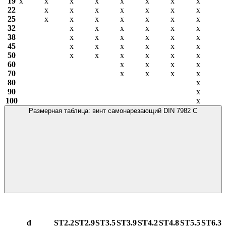
19
х
х
х
х
х
х
х
х
22
х
х
х
х
х
х
х
25
х
х
х
х
х
х
х
32
х
х
х
х
х
х
38
х
х
х
х
х
х
45
х
х
х
х
х
х
50
х
х
х
х
х
х
60
х
х
х
х
70
х
х
х
х
80
х
90
х
100
х
Размерная таблица: винт самонарезающий DIN 7982 С
d
ST2.2
ST2.9
ST3.5
ST3.9
ST4.2
ST4.8
ST5.5
ST6.3