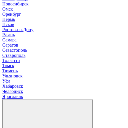
Новосибирск
О
мск
Оренбург
П
ермь
Псков
Р
остов-на-Дону
Рязань
С
амара
Саратов
Севастополь
Ставрополь
Т
ольятти
Томск
Тюмень
У
льяновск
Уфа
Х
абаровск
Ч
елябинск
Я
рославль