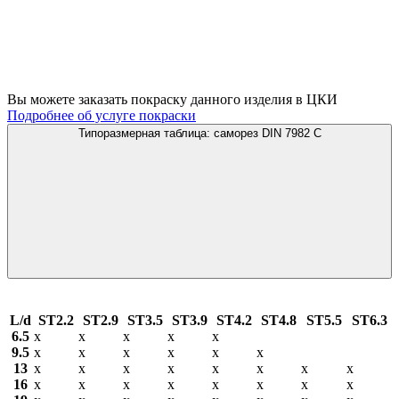
Вы можете заказать покраску данного изделия в ЦКИ
Подробнее об услуге покраски
Типоразмерная таблица: саморез DIN 7982 C
L/d
ST2.2
ST2.9
ST3.5
ST3.9
ST4.2
ST4.8
ST5.5
ST6.3
6.5
х
х
х
х
х
9.5
х
х
х
х
х
х
13
х
х
х
х
х
х
х
х
16
х
х
х
х
х
х
х
х